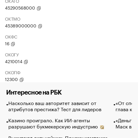
ОКАТО
45290568000
ОКТМО
45389000000
ОКФС
16
ОКОГУ
4210014
ОКОПФ
12300
Интересное на РБК
Насколько ваш авторитет зависит от
«От спор
атрибутов престижа? Тест для лидеров
глава ко
Казино проиграло. Как ИИ-агенты
«Деньги б
разрушают букмекерскую индустрию
Маск в и
Выживают сильнейших. Почему компании