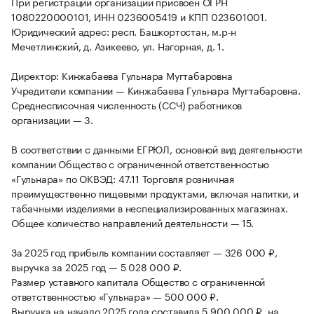
При регистрации организации присвоен ОГРН
1080220000101, ИНН 0236005419 и КПП 023601001.
Юридический адрес: респ. Башкортостан, м.р-н
Мечетлинский, д. Азикеево, ул. Нагорная, д. 1.
Директор: Кинжабаева Гульнара Мугтабаровна
Учредители компании — Кинжабаева Гульнара Мугтабаровна.
Среднесписочная численность (ССЧ) работников
организации — 3.
В соответствии с данными ЕГРЮЛ, основной вид деятельности
компании Общество с ограниченной ответственностью
«Гульнара» по ОКВЭД: 47.11 Торговля розничная
преимущественно пищевыми продуктами, включая напитки, и
табачными изделиями в неспециализированных магазинах.
Общее количество направлений деятельности — 15.
За 2025 год прибыль компании составляет — 326 000 ₽,
выручка за 2025 год — 5 028 000 ₽.
Размер уставного капитала Общество с ограниченной
ответственностью «Гульнара» — 500 000 ₽.
Выручка на начало 2025 года составила 5 900 000 ₽, на