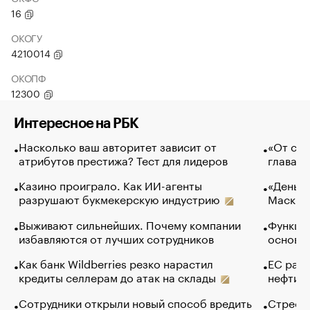
16
ОКОГУ
4210014
ОКОПФ
12300
Интересное на РБК
Насколько ваш авторитет зависит от
«От спо
атрибутов престижа? Тест для лидеров
глава к
Казино проиграло. Как ИИ-агенты
«Деньги
разрушают букмекерскую индустрию
Маск в 
Выживают сильнейших. Почему компании
Функции
избавляются от лучших сотрудников
основ э
Как банк Wildberries резко нарастил
ЕС раз
кредиты селлерам до атак на склады
нефти —
Сотрудники открыли новый способ вредить
Стресс 