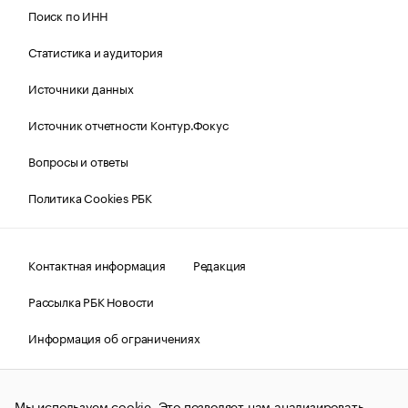
Поиск по ИНН
Статистика и аудитория
Источники данных
Источник отчетности Контур.Фокус
Вопросы и ответы
Политика Cookies РБК
Контактная информация
Редакция
Рассылка РБК Новости
Информация об ограничениях
Правовая информация
О соблюдении авторских прав
Мы используем cookie. Это позволяет нам анализировать
© АО «РОСБИЗНЕСКОНСАЛТИНГ»,
1995–2026.
Сообщения