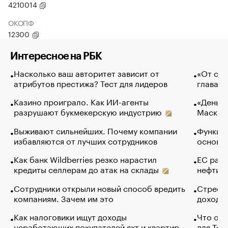
4210014
ОКОПФ
12300
Интересное на РБК
Насколько ваш авторитет зависит от
«От спо
атрибутов престижа? Тест для лидеров
глава к
Казино проиграло. Как ИИ-агенты
«Деньги
разрушают букмекерскую индустрию
Маск в 
Выживают сильнейших. Почему компании
Функции
избавляются от лучших сотрудников
основ э
Как банк Wildberries резко нарастил
ЕС раз
кредиты селлерам до атак на склады
нефти —
Сотрудники открыли новый способ вредить
Стресс 
компаниям. Зачем им это
доходов
Как налоговики ищут доходы
Что обв
неработающих покупателей яхт и квартир
для Tel