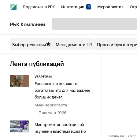
Подписка на РБК
Инвестиции
Мероприятия
Отр
Спорт
Школа управления РБК
РБК Образование
РБ
РБК Компании
Стиль
Крипто
РБК Бизнес-среда
Дискуссионный кл
Выбор редакции
Менеджмент и HR
Право и бухгалтер
Спецпроекты СПб
Конференции СПб
Спецпроекты
Технологии и медиа
Финансы
Рынок наличной валют
Лента публикаций
VESPERFIN
Россияне не мечтают о
богатстве: что для нас важнее
больших денег
Мнение эксперта
7 августа 2026
Минпромторг сообщил об
изучении властями идей по
Главная
ООО 