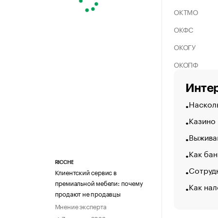
ОКТМО
ОКФС
ОКОГУ
ОКОПФ
Интер
Насколь
Казино
Выжива
Как бан
RICCHE
Сотрудн
Клиентский сервис в
премиальной мебели: почему
Как нал
продают не продавцы
Мнение эксперта