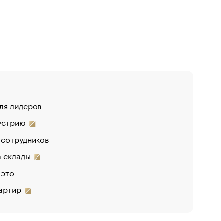
для лидеров
дустрию
 сотрудников
на склады
 это
вартир