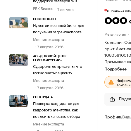
поддержке селлеров WB
РБК Бизнес
7 августа
В ПРОЦЕССЕ ЛИ
ООО 
ПОВЕСТОК.НЕТ
Нужен ли военный билет для
получения загранпаспорта
Металлургия
Мнение эксперта
Компания Общ
7 августа 2026
пр-кт Амет-х
10805610010
АО «ДЕЛОВОЙ ЦЕНТР
Промышленна
НЕЙРОХИРУРГИИ»
Судорожные приступы: что
Подробнее
нужно знать пациенту
Мнение эксперта
Информац
Компания
7 августа 2026
СПЕКТРДАТА
Подел
Проверка кандидатов для
кадрового агентства: как
повысить качество отбора
Профиль
Виды
Мнение эксперта
7 августа 2026