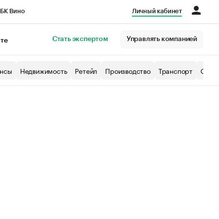
БК Вино
Личный кабинет
Город
Стать экспертом
Управлять компанией
кте
нсы
Недвижимость
Ретейл
Производство
Транспорт
Образ