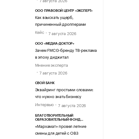
7 августа 2026
ООО ПРАВОВОЙ ЦЕНТР «ЭКСПЕРТ»
Как взыскать ущерб,
причиненный дропперами
Кейс
7 августа 2026
ООО «МЕДИА-ДОКТОР»
Зачем FMCG-бренду ТВ-реклама
в эпоху диджитал
Мнение эксперта
7 августа 2026
СВОЙ БАНК
Эквайринг простыми словами:
что нужно знать бизнесу
Интервью
7 августа 2026
БЛАГОТВОРИТЕЛЬНЫЙ
ОБРАЗОВАТЕЛЬНЫЙ ФОНД
«МАРХАМАТ»
«Мархамат» провел летние
смены для детей с ОВЗ