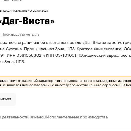
КВИДАЦИИ
ОБНОВЛЕНО, 29.05.2024
«Даг-Виста»
Производство металла
ество с ограниченной ответственностью «Даг-Виста» зарегистриров
ана Султана, Промышленная Зона, НПЗ.
Краткое наименование: ОО
91, ИНН 0561058302 и КПП 057101001.
Юридический адрес: респ. 
я Зона, НПЗ.
ия носит справочный характер и сгенерирована на основании данных из откр
 не является пользователем и не имеет деловых отношений с сервисом РБК Ко
иться
 деятельности
Финансы
Исполнительные производства