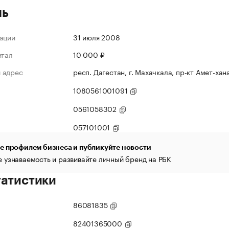
ль
ации
31 июля 2008
итал
10 000 ₽
 адрес
респ. Дагестан, г. Махачкала, пр-кт Амет-х
1080561001091
0561058302
057101001
е профилем бизнеса и публикуйте новости
 узнаваемость и развивайте личный бренд на РБК
татистики
86081835
82401365000