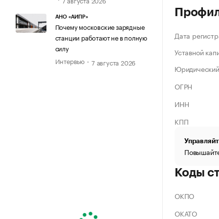
Профи
АНО «АИПР»
Почему московские зарядные
Дата регистр
станции работают не в полную
силу
Уставной кап
Интервью
7 августа 2026
Юридический
ОГРН
ИНН
КПП
Управляйт
Повышайте
Коды с
ОКПО
ОКАТО