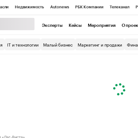
асли
Недвижимость
Autonews
РБК Компании
Телеканал
Р
К Курсы
РБК Life
Тренды
Визионеры
Национальные проекты
Эксперты
Кейсы
Мероприятия
О прое
уб
Исследования
Кредитные рейтинги
Франшизы
Газета
ия
IT и технологии
Малый бизнес
Маркетинг и продажи
Фина
Проверка контрагентов
Политика
Экономика
Бизнес
ы
«Даг-Виста»