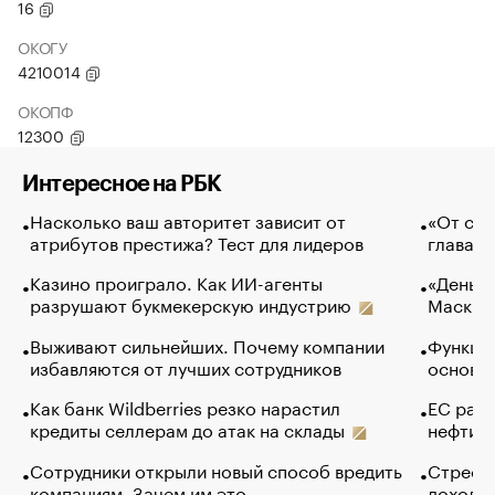
16
ОКОГУ
4210014
ОКОПФ
12300
Интересное на РБК
Насколько ваш авторитет зависит от
«От спо
атрибутов престижа? Тест для лидеров
глава к
Казино проиграло. Как ИИ-агенты
«Деньги
разрушают букмекерскую индустрию
Маск в 
Выживают сильнейших. Почему компании
Функции
избавляются от лучших сотрудников
основ э
Как банк Wildberries резко нарастил
ЕС раз
кредиты селлерам до атак на склады
нефти —
Сотрудники открыли новый способ вредить
Стресс 
компаниям. Зачем им это
доходов