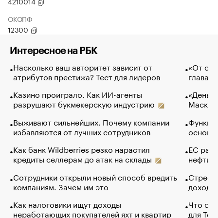
4210014
ОКОПФ
12300
Интересное на РБК
Насколько ваш авторитет зависит от
«От спо
атрибутов престижа? Тест для лидеров
глава к
Казино проиграло. Как ИИ-агенты
«Деньги
разрушают букмекерскую индустрию
Маск в 
Выживают сильнейших. Почему компании
Функции
избавляются от лучших сотрудников
основ э
Как банк Wildberries резко нарастил
ЕС раз
кредиты селлерам до атак на склады
нефти —
Сотрудники открыли новый способ вредить
Стресс 
компаниям. Зачем им это
доходов
Как налоговики ищут доходы
Что обв
неработающих покупателей яхт и квартир
для Tel