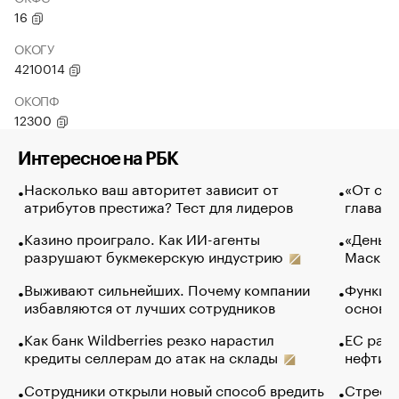
16
ОКОГУ
4210014
ОКОПФ
12300
Интересное на РБК
Насколько ваш авторитет зависит от
«От спо
атрибутов престижа? Тест для лидеров
глава к
Казино проиграло. Как ИИ-агенты
«Деньги
разрушают букмекерскую индустрию
Маск в 
Выживают сильнейших. Почему компании
Функции
избавляются от лучших сотрудников
основ э
Как банк Wildberries резко нарастил
ЕС раз
кредиты селлерам до атак на склады
нефти —
Сотрудники открыли новый способ вредить
Стресс 