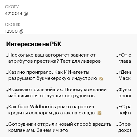
ОКОГУ
4210014
ОКОПФ
12300
Интересное на РБК
Насколько ваш авторитет зависит от
«От спо
атрибутов престижа? Тест для лидеров
глава к
Казино проиграло. Как ИИ-агенты
«Деньги
разрушают букмекерскую индустрию
Маск в 
Выживают сильнейших. Почему компании
Функции
избавляются от лучших сотрудников
основ э
Как банк Wildberries резко нарастил
ЕС раз
кредиты селлерам до атак на склады
нефти —
Сотрудники открыли новый способ вредить
Стресс 
компаниям. Зачем им это
доходов