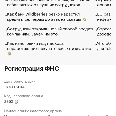
избавляются от лучших сотрудников
основ эф
Как банк Wildberries резко нарастил
ЕС разре
кредиты селлерам до атак на склады
нефти — 
Сотрудники открыли новый способ вредить
Стресс о
компаниям. Зачем им это
доходов 
Как налоговики ищут доходы
Что обви
неработающих покупателей яхт и квартир
для Tele
Регистрация ФНС
Дата регистрации
16 мая 2014
Код налогового органа
3850
Наименование налогового органа