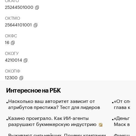
ОКАТО
25244501000
ОКТМО
25644101001
ОКФС
16
ОКОГУ
4210014
ОКОПФ
12300
Интересное на РБК
Насколько ваш авторитет зависит от
«От спор
атрибутов престижа? Тест для лидеров
глава ко
Казино проиграло. Как ИИ-агенты
«Деньги б
разрушают букмекерскую индустрию
Маск в и
Выживают сильнейших. Почему компании
Функции 