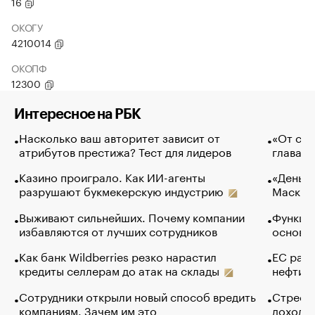
16
ОКОГУ
4210014
ОКОПФ
12300
Интересное на РБК
Насколько ваш авторитет зависит от
«От спо
атрибутов престижа? Тест для лидеров
глава к
Казино проиграло. Как ИИ-агенты
«Деньги
разрушают букмекерскую индустрию
Маск в 
Выживают сильнейших. Почему компании
Функции
избавляются от лучших сотрудников
основ э
Как банк Wildberries резко нарастил
ЕС раз
кредиты селлерам до атак на склады
нефти —
Сотрудники открыли новый способ вредить
Стресс 
компаниям. Зачем им это
доходов