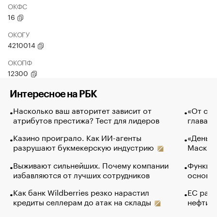
ОКФС
16
ОКОГУ
4210014
ОКОПФ
12300
Интересное на РБК
Насколько ваш авторитет зависит от
«От спо
атрибутов престижа? Тест для лидеров
глава к
Казино проиграло. Как ИИ-агенты
«Деньги
разрушают букмекерскую индустрию
Маск в 
Выживают сильнейших. Почему компании
Функции
избавляются от лучших сотрудников
основ э
Как банк Wildberries резко нарастил
ЕС раз
кредиты селлерам до атак на склады
нефти —