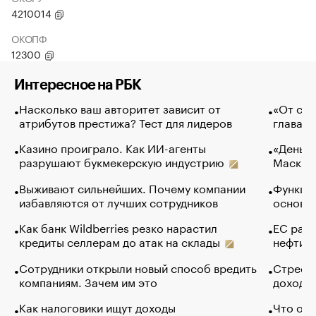
4210014
ОКОПФ
12300
Интересное на РБК
Насколько ваш авторитет зависит от
«От спо
атрибутов престижа? Тест для лидеров
глава к
Казино проиграло. Как ИИ-агенты
«Деньги
разрушают букмекерскую индустрию
Маск в 
Выживают сильнейших. Почему компании
Функции
избавляются от лучших сотрудников
основ э
Как банк Wildberries резко нарастил
ЕС раз
кредиты селлерам до атак на склады
нефти —
Сотрудники открыли новый способ вредить
Стресс 
компаниям. Зачем им это
доходов
Как налоговики ищут доходы
Что обв