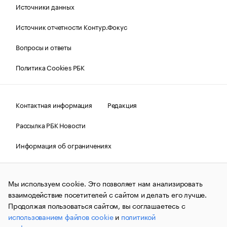
Источники данных
Источник отчетности Контур.Фокус
Вопросы и ответы
Политика Cookies РБК
Контактная информация
Редакция
Рассылка РБК Новости
Информация об ограничениях
Правовая информация
О соблюдении авторских прав
Мы используем cookie. Это позволяет нам анализировать
© АО «РОСБИЗНЕСКОНСАЛТИНГ»,
1995–2026.
Сообщения
и материалы информационного агентства «РБК»
взаимодействие посетителей с сайтом и делать его лучше.
(зарегистрировано Федеральной службой по надзору в сфере
Продолжая пользоваться сайтом, вы соглашаетесь с
связи, информационных технологий и массовых
использованием файлов cookie
и
политикой
коммуникаций (Роскомнадзор) 09.12.2015 за номером ИА
№ФС77-63848) сопровождаются пометкой «РБК». Отдельные