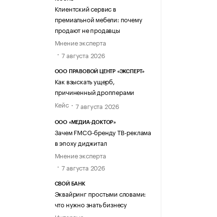
Клиентский сервис в
премиальной мебели: почему
продают не продавцы
Мнение эксперта
7 августа 2026
ООО ПРАВОВОЙ ЦЕНТР «ЭКСПЕРТ»
Как взыскать ущерб,
причиненный дропперами
Кейс
7 августа 2026
ООО «МЕДИА-ДОКТОР»
Зачем FMCG-бренду ТВ-реклама
в эпоху диджитал
Мнение эксперта
7 августа 2026
СВОЙ БАНК
Эквайринг простыми словами:
что нужно знать бизнесу
Интервью