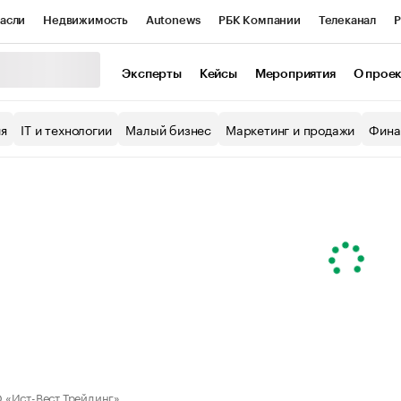
асли
Недвижимость
Autonews
РБК Компании
Телеканал
Р
К Курсы
РБК Life
Тренды
Визионеры
Национальные проекты
Эксперты
Кейсы
Мероприятия
О прое
уб
Исследования
Кредитные рейтинги
Франшизы
Газета
ия
IT и технологии
Малый бизнес
Маркетинг и продажи
Фина
Проверка контрагентов
Политика
Экономика
Бизнес
ы
«Ист-Вест Трейдинг»