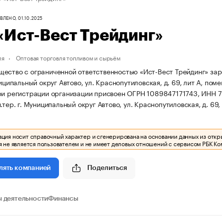
ЛЕНО, 01.10.2025
«Ист-Вест Трейдинг»
ля
Оптовая торговля топливом и сырьём
ество с ограниченной ответственностью «Ист-Вест Трейдинг» заре
ниципальный округ Автово, ул. Краснопутиловская, д. 69, лит А, пом
и регистрации организации присвоен ОГРН 1089847171743, ИНН
.тер. г. Муниципальный округ Автово, ул. Краснопутиловская, д. 69,
ия носит справочный характер и сгенерирована на основании данных из откр
 не является пользователем и не имеет деловых отношений с сервисом РБК Ко
Поделиться
лять компанией
 деятельности
Финансы