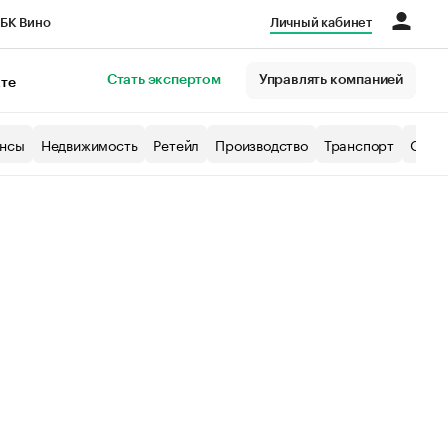
БК Вино
Личный кабинет
Город
Стать экспертом
Управлять компанией
кте
нсы
Недвижимость
Ретейл
Производство
Транспорт
Образ