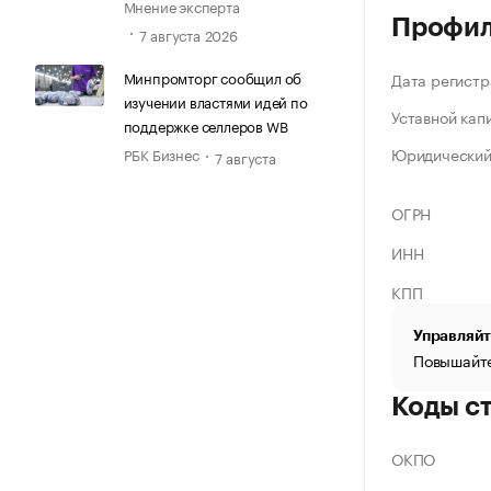
Мнение эксперта
Профи
7 августа 2026
Минпромторг сообщил об
Дата регистр
изучении властями идей по
Уставной кап
поддержке селлеров WB
Юридический
РБК Бизнес
7 августа
ОГРН
ИНН
КПП
Управляйт
Повышайте
Коды с
ОКПО