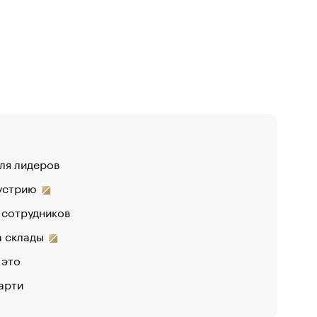
для лидеров
дустрию
 сотрудников
на склады
 это
арти