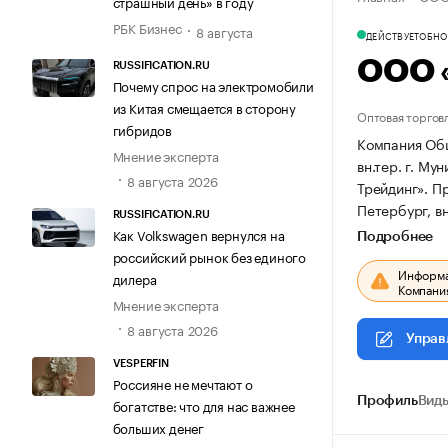
страшный день» в году
РБК Бизнес
8 августа
ДЕЙСТВУЕТ
ОБНОВ
ООО 
RUSSIFICATION.RU
Почему спрос на электромобили
из Китая смещается в сторону
Оптовая торгов
гибридов
Компания Общ
Мнение эксперта
вн.тер. г. Му
8 августа 2026
Трейдинг».
Пр
Петербург, вн
RUSSIFICATION.RU
Как Volkswagen вернулся на
Подробнее
российский рынок без единого
Информац
дилера
Компания
Мнение эксперта
8 августа 2026
Управ
VESPERFIN
Россияне не мечтают о
Профиль
Виды
богатстве: что для нас важнее
больших денег