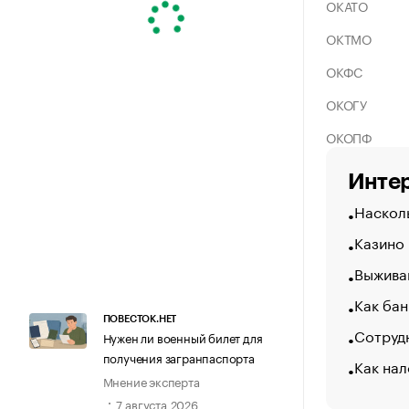
ОКАТО
ОКТМО
ОКФС
ОКОГУ
ОКОПФ
Интер
Насколь
Казино
Выжива
Как бан
ПОВЕСТОК.НЕТ
Сотрудн
Нужен ли военный билет для
получения загранпаспорта
Как нал
Мнение эксперта
7 августа 2026