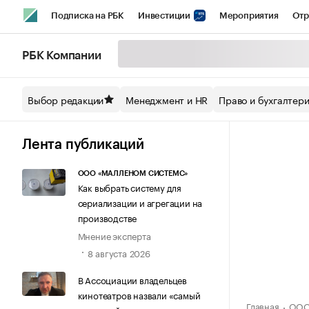
Подписка на РБК
Инвестиции
Мероприятия
Отр
Спорт
Школа управления РБК
РБК Образование
РБ
РБК Компании
Стиль
Крипто
РБК Бизнес-среда
Дискуссионный кл
Выбор редакции
Менеджмент и HR
Право и бухгалтер
Спецпроекты СПб
Конференции СПб
Спецпроекты
Технологии и медиа
Финансы
Рынок наличной валют
Лента публикаций
ООО «МАЛЛЕНОМ СИСТЕМС»
Как выбрать систему для
сериализации и агрегации на
производстве
Мнение эксперта
8 августа 2026
В Ассоциации владельцев
кинотеатров назвали «самый
Главная
ООО 