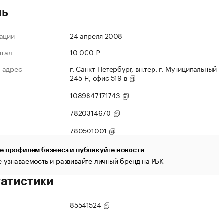
ль
ации
24 апреля 2008
итал
10 000 ₽
 адрес
г. Санкт-Петербург, вн.тер. г. Муниципальный 
245-Н, офис 519 в
1089847171743
7820314670
780501001
е профилем бизнеса и публикуйте новости
 узнаваемость и развивайте личный бренд на РБК
татистики
85541524