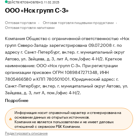
ДЕЙСТВУЕТ
ОБНОВЛЕНО, 11.02.2025
ООО «Нск групп С-З»
Оптовая торговля
Оптовая торговля пищевыми продуктами
Оптовая торговля напитками
Компания Общество с ограниченной ответственностью «Нск
групп Северо-Запад» зарегистрирована 09.07.2008 г. по
адресу г. Санкт-Петербург, вн.тер. г. муниципальный округ
Автово, ул. Зайцева, д. 3, лит А, пом./офис 4-Н/2.
Краткое
наименование: ООО «Нск групп С-З».
При регистрации
организации присвоен ОГРН 1089847271348, ИНН
7805466580 и КПП 780501001.
Юридический адрес: г.
Санкт-Петербург, вн.тер. г. муниципальный округ Автово, ул.
Зайцева, д. 3, лит А, пом./офис 4-Н/2.
Подробнее
Информация носит справочный характер и сгенерирована на
основании данных из открытых источников.
Компания не является пользователем и не имеет деловых
отношений с сервисом РБК Компании.
Редактировать описание