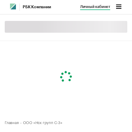
Личный кабинет
РБК Компании
Главная
ООО «Нск групп С-З»