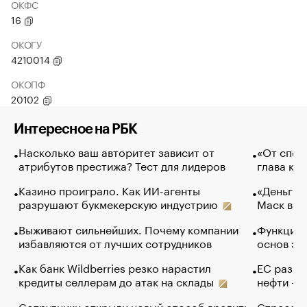
ОКФС
16
ОКОГУ
4210014
ОКОПФ
20102
Интересное на РБК
Насколько ваш авторитет зависит от
«От спор
атрибутов престижа? Тест для лидеров
глава ко
Казино проиграло. Как ИИ-агенты
«Деньги б
разрушают букмекерскую индустрию
Маск в и
Выживают сильнейших. Почему компании
Функции 
избавляются от лучших сотрудников
основ эф
Как банк Wildberries резко нарастил
ЕС разре
кредиты селлерам до атак на склады
нефти — 
Сотрудники открыли новый способ вредить
Стресс о