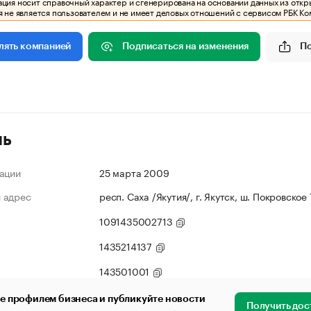
ия носит справочный характер и сгенерирована на основании данных из откр
 не является пользователем и не имеет деловых отношений с сервисом РБК Ко
Подписаться на изменения
П
лять компанией
ль
ации
25 марта 2009
 адрес
респ. Саха /Якутия/, г. Якутск, ш. Покровское
1091435002713
1435214137
143501001
е профилем бизнеса и публикуйте новости
Получить дос