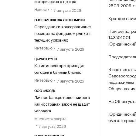
исторического центра
25.03.2009 г.
Новость
7 августа 2026
Краткое наим
ВЫСШАЯ ШКОЛА ЭКОНОМИКИ
Оправдана ли консервативная
При регистра
позиция на фондовом рынке в
143501001.
текущих условиях
Юридический а
Интервью
7 августа 2026
Председатель
ЦАРАН ГРУПП
Какие инвесторы приходят
В соответств
сегодня в банный бизнес
Садовоогород
Интервью
7 августа 2026
недвижимым и
Общее количе
ООО «НССД»
Личное банкротство в мире: в
На 08 август
каких странах закон не щадит
человека
Юридический 
Мнение эксперта
бухгалтерска
7 августа 2026