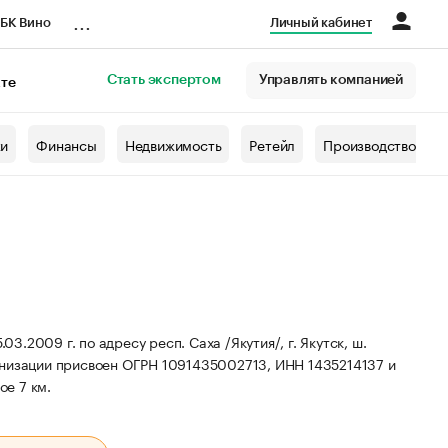
...
БК Вино
Личный кабинет
Стать экспертом
Управлять компанией
кте
азета
жи
Финансы
Недвижимость
Ретейл
Производство
2009 г. по адресу респ. Саха /Якутия/, г. Якутск, ш.
низации присвоен ОГРН 1091435002713, ИНН 1435214137 и
ое 7 км.