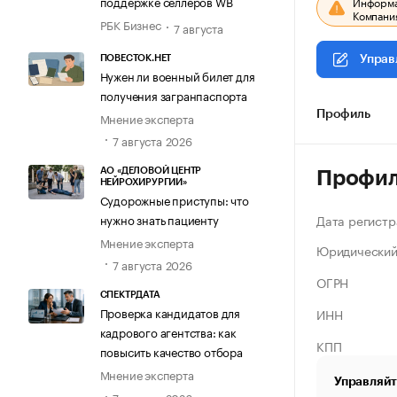
поддержке селлеров WB
Информац
Компания
РБК Бизнес
7 августа
ПОВЕСТОК.НЕТ
Управ
Нужен ли военный билет для
получения загранпаспорта
Профиль
Мнение эксперта
7 августа 2026
АО «ДЕЛОВОЙ ЦЕНТР
Профи
НЕЙРОХИРУРГИИ»
Судорожные приступы: что
Дата регистр
нужно знать пациенту
Мнение эксперта
Юридический
7 августа 2026
ОГРН
СПЕКТРДАТА
Проверка кандидатов для
ИНН
кадрового агентства: как
КПП
повысить качество отбора
Мнение эксперта
Управляйт
7 августа 2026