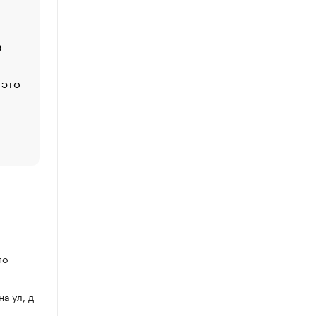
Функции менеджмента: пять ключевых основ эффект
управления
а
ЕС разрешил конфискацию российской нефти — чем
Москва
 это
Стресс обеспеченных людей: почему рост доходов 
счастья
Что обвинения против Павла Дурова значат для Tele
пользователей
по
на ул, д