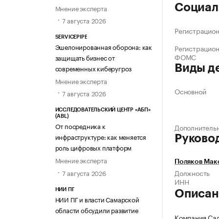
Социал
Мнение эксперта
7 августа 2026
Регистрацио
SERVICEPIPE
Эшелонированная оборона: как
Регистрацио
ФОМС
защищать бизнес от
Виды д
современных киберугроз
Мнение эксперта
Основной
7 августа 2026
ИССЛЕДОВАТЕЛЬСКИЙ ЦЕНТР «АБП»
(ABL)
От посредника к
Дополнитель
инфраструктуре: как меняется
Руково
роль цифровых платформ
Мнение эксперта
Поляков Мак
Должность
7 августа 2026
ИНН
НИИ ПГ
Описан
НИИ ПГ и власти Самарской
области обсудили развитие
Компания Сад