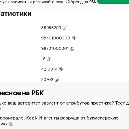
 узнаваемость и развивайте личный бренд на РБК
татистики
89986293
98401000000
98701000001
16
4210014
20702
есное на РБК
ко ваш авторитет зависит от атрибутов престижа? Тест д
в
 проиграло. Как ИИ-агенты разрушают букмекерскую
рию