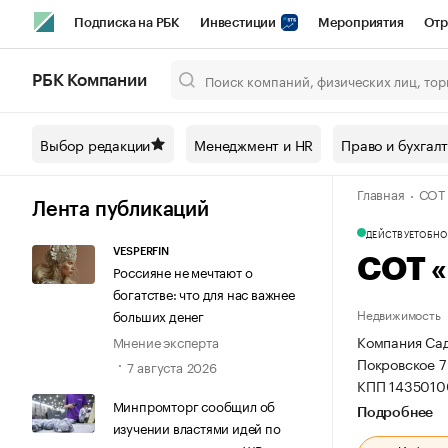
Подписка на РБК
Инвестиции
Мероприятия
Отр
Спорт
Школа управления РБК
РБК Образование
РБ
РБК Компании
Город
Стиль
Крипто
РБК Бизнес-среда
Дискусси
Выбор редакции
Менеджмент и HR
Право и бухгал
Спецпроекты СПб
Конференции СПб
Спецпроекты
Главная
СОТ 
Технологии и медиа
Финансы
Рынок наличной валют
Лента публикаций
ДЕЙСТВУЕТ
ОБНОВ
VESPERFIN
СОТ 
Россияне не мечтают о
богатстве: что для нас важнее
Недвижимость
больших денег
Компания Сад
Мнение эксперта
Покровское 7
7 августа 2026
КПП 1435010
Минпромторг сообщил об
Подробнее
изучении властями идей по