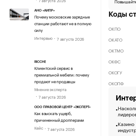
Повышайте
АНО «АИПР»
Коды с
Почему московские зарядные
станции работают не в полную
ОКПО
силу
Интервью
7 августа 2026
ОКАТО
ОКТМО
ОКФС
RICCHE
Клиентский сервис в
ОКОГУ
премиальной мебели: почему
продают не продавцы
ОКОПФ
Мнение эксперта
7 августа 2026
Интер
Насколь
ООО ПРАВОВОЙ ЦЕНТР «ЭКСПЕРТ»
лидеро
Как взыскать ущерб,
причиненный дропперами
Казино
Кейс
7 августа 2026
индуст