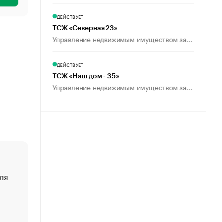
ДЕЙСТВУЕТ
ТСЖ «Северная 23»
Управление недвижимым имуществом за...
ДЕЙСТВУЕТ
ТСЖ «Наш дом - 35»
Управление недвижимым имуществом за...
ля
«От спорта тело стареет иначе». Как живет глава ко
создавшей GTA
«Деньги будут не нужны»: что рассказал Маск в инт
Economist