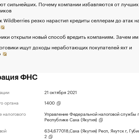
ют сильнейших. Почему компании избавляются от лучших
ников
к Wildberries резко нарастил кредиты селлерам до атак н
ики открыли новый способ вредить компаниям. Зачем им
оговики ищут доходы неработающих покупателей яхт и
р
рация ФНС
ации
21 октября 2021
го органа
1400
 налогового
Управление Федеральной налоговой службы 
Республике Саха (Якутия)
вой
634,677018,Саха (Якутия) Респ, Якутск г, Губи
2