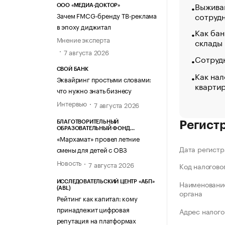
Выжива
ООО «МЕДИА-ДОКТОР»
сотруд
Зачем FMCG-бренду ТВ-реклама
в эпоху диджитал
Как бан
Мнение эксперта
склады
7 августа 2026
Сотрудн
СВОЙ БАНК
Как нал
Эквайринг простыми словами:
кварти
что нужно знать бизнесу
Интервью
7 августа 2026
БЛАГОТВОРИТЕЛЬНЫЙ
Регист
ОБРАЗОВАТЕЛЬНЫЙ ФОНД
«МАРХАМАТ»
«Мархамат» провел летние
Дата регистр
смены для детей с ОВЗ
Новость
7 августа 2026
Код налогово
Наименование
ИССЛЕДОВАТЕЛЬСКИЙ ЦЕНТР «АБП»
(ABL)
органа
Рейтинг как капитал: кому
принадлежит цифровая
Адрес налого
репутация на платформах