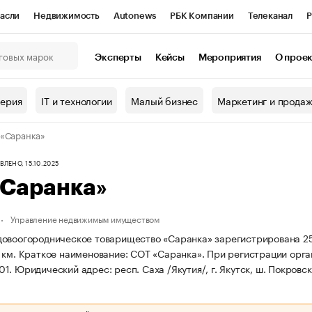
асли
Недвижимость
Autonews
РБК Компании
Телеканал
Р
К Курсы
РБК Life
Тренды
Визионеры
Национальные проекты
Эксперты
Кейсы
Мероприятия
О прое
онный клуб
Исследования
Кредитные рейтинги
Франшизы
Г
терия
IT и технологии
Малый бизнес
Маркетинг и прода
Проверка контрагентов
Политика
Экономика
Бизнес
«Саранка»
ы
ЛЕНО, 15.10.2025
«Саранка»
Управление недвижимым имуществом
овоогородническое товарищество «Саранка» зарегистрирована 25.03.
 км.
Краткое наименование: СОТ «Саранка».
При регистрации орга
01.
Юридический адрес: респ. Саха /Якутия/, г. Якутск, ш. Покровск