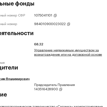
ьные фонды
нный номер СФР
1075041101
нный номер
984010900023022
еятельности
68.32
Управление недвижимым имуществом за
вознаграждение или на договорной основе
ные
дители
сим Владимирович
Председатель Правления
143516428900
ие
овоогородническое товарищество «Саранка» зарегистрирована