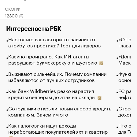
ОКОПФ
12300
Интересное на РБК
Насколько ваш авторитет зависит от
«От спо
атрибутов престижа? Тест для лидеров
глава к
Казино проиграло. Как ИИ-агенты
«Деньги
разрушают букмекерскую индустрию
Маск в 
Выживают сильнейших. Почему компании
Функции
избавляются от лучших сотрудников
основ э
Как банк Wildberries резко нарастил
ЕС раз
кредиты селлерам до атак на склады
нефти —
Сотрудники открыли новый способ вредить
Стресс 
компаниям. Зачем им это
доходов
Как налоговики ищут доходы
Что обв
неработающих покупателей яхт и квартир
для Tel