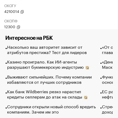
ОКОГУ
4210014
ОКОПФ
12300
Интересное на РБК
Насколько ваш авторитет зависит от
«От спо
атрибутов престижа? Тест для лидеров
глава к
Казино проиграло. Как ИИ-агенты
«Деньги
разрушают букмекерскую индустрию
Маск в 
Выживают сильнейших. Почему компании
Функции
избавляются от лучших сотрудников
основ э
Как банк Wildberries резко нарастил
ЕС раз
кредиты селлерам до атак на склады
нефти —
Сотрудники открыли новый способ вредить
Стресс 
компаниям. Зачем им это
доходов