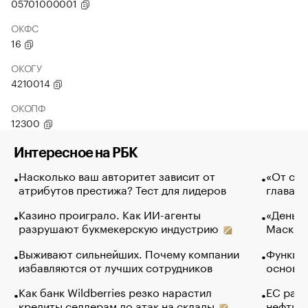
05701000001
ОКФС
16
ОКОГУ
4210014
ОКОПФ
12300
Интересное на РБК
Насколько ваш авторитет зависит от
«От спо
атрибутов престижа? Тест для лидеров
глава к
Казино проиграло. Как ИИ-агенты
«Деньги
разрушают букмекерскую индустрию
Маск в 
Выживают сильнейших. Почему компании
Функции
избавляются от лучших сотрудников
основ э
Как банк Wildberries резко нарастил
ЕС раз
кредиты селлерам до атак на склады
нефти —