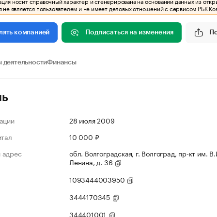
ия носит справочный характер и сгенерирована на основании данных из откр
 не является пользователем и не имеет деловых отношений с сервисом РБК Ко
Подписаться на изменения
П
лять компанией
 деятельности
Финансы
ль
ации
28 июля 2009
итал
10 000 ₽
 адрес
обл. Волгоградская, г. Волгоград, пр-кт им. В.
Ленина, д. 36
1093444003950
3444170345
344401001