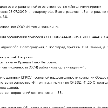
ество с ограниченной ответственностью «Интел инжиниринг»
ана 28.07.2009 г. по адресу обл. Волгоградская, г. Волгоград, пр-
. 36.
енование: ООО «Интел инжиниринг».
ации организации присвоен ОГРН 1093444003950, ИНН 34441703
дрес: обл. Волгоградская, г. Волгоград, пр-кт им. В.И. Ленина, д. 
анцов Глеб Петрович
омпании — Кранцов Глеб Петрович.
ная численность (ССЧ) работников организации — 1.
ии с данными ЕГРЮЛ, основной вид деятельности компании Общест
 ответственностью «Интел инжиниринг» по ОКВЭД: 41.20 Строител
лых зданий.
ство направлений деятельности — 38.
ного капитала Общество с ограниченной ответственностью «Интел