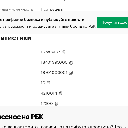
чная численность
1 сотрудник
е профилем бизнеса и публикуйте новости
Получить дос
 узнаваемость и развивайте личный бренд на РБК
татистики
62583437
18401395000
18701000001
16
4210014
12300
есное на РБК
ко ваш авторитет зависит от атрибутов престижа? Тест д