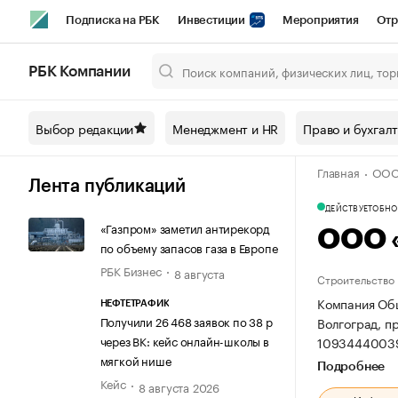
Подписка на РБК
Инвестиции
Мероприятия
Отр
Спорт
Школа управления РБК
РБК Образование
РБ
РБК Компании
Город
Стиль
Крипто
РБК Бизнес-среда
Дискусси
Выбор редакции
Менеджмент и HR
Право и бухгал
Спецпроекты СПб
Конференции СПб
Спецпроекты
Главная
ООО
Технологии и медиа
Финансы
Рынок наличной валют
Лента публикаций
ДЕЙСТВУЕТ
ОБНОВ
«Газпром» заметил антирекорд
ООО 
по объему запасов газа в Европе
РБК Бизнес
8 августа
Строительство
Компания Общ
НЕФТЕТРАФИК
Получили 26 468 заявок по 38 р
Волгоград, пр
через ВК: кейс онлайн-школы в
10934440039
мягкой нише
Подробнее
Кейс
8 августа 2026