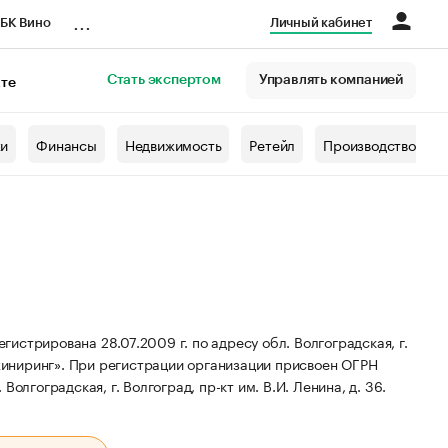
...
БК Вино
Личный кабинет
Стать экспертом
Управлять компанией
кте
азета
жи
Финансы
Недвижимость
Ретейл
Производство
стрирована 28.07.2009 г. по адресу обл. Волгоградская, г.
жиниринг».
При регистрации организации присвоен ОГРН
Волгоградская, г. Волгоград, пр-кт им. В.И. Ленина, д. 36.