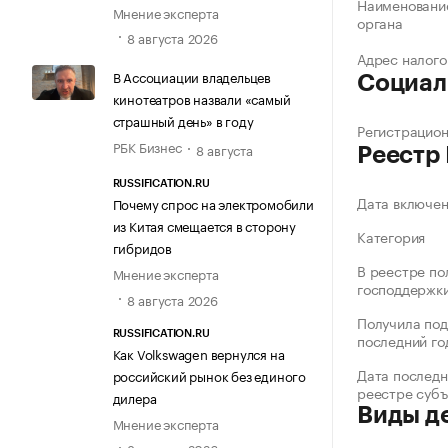
Наименование
Мнение эксперта
органа
8 августа 2026
Адрес налого
В Ассоциации владельцев
Социал
кинотеатров назвали «самый
страшный день» в году
Регистрацио
РБК Бизнес
8 августа
Реестр
RUSSIFICATION.RU
Дата включе
Почему спрос на электромобили
из Китая смещается в сторону
Категория
гибридов
В реестре по
Мнение эксперта
господдержк
8 августа 2026
Получила под
RUSSIFICATION.RU
последний го
Как Volkswagen вернулся на
Дата последн
российский рынок без единого
реестре суб
дилера
Виды д
Мнение эксперта