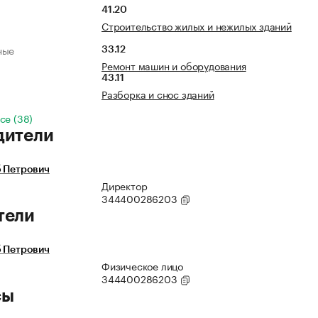
41.20
Строительство жилых и нежилых зданий
ные
33.12
Ремонт машин и оборудования
43.11
Разборка и снос зданий
се (38)
дители
б Петрович
Директор
344400286203
тели
б Петрович
Физическое лицо
344400286203
сы