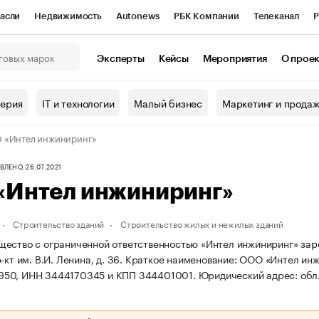
асли
Недвижимость
Autonews
РБК Компании
Телеканал
Р
К Курсы
РБК Life
Тренды
Визионеры
Национальные проекты
Эксперты
Кейсы
Мероприятия
О прое
онный клуб
Исследования
Кредитные рейтинги
Франшизы
Г
терия
IT и технологии
Малый бизнес
Маркетинг и прода
Проверка контрагентов
Политика
Экономика
Бизнес
 «Интел инжиниринг»
ы
ЛЕНО, 26.07.2021
«Интел инжиниринг»
Строительство зданий
Строительство жилых и нежилых зданий
ество с ограниченной ответственностью «Интел инжиниринг» зареги
-кт им. В.И. Ленина, д. 36.
Краткое наименование: ООО «Интел ин
50, ИНН 3444170345 и КПП 344401001.
Юридический адрес: обл. 