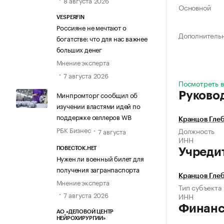
8 августа 2026
Основной
VESPERFIN
Россияне не мечтают о
Дополнитель
богатстве: что для нас важнее
больших денег
Мнение эксперта
7 августа 2026
Посмотреть в
Минпромторг сообщил об
Руково
изучении властями идей по
поддержке селлеров WB
Кранцов Гле
РБК Бизнес
Должность
7 августа
ИНН
ПОВЕСТОК.НЕТ
Учреди
Нужен ли военный билет для
получения загранпаспорта
Кранцов Гле
Мнение эксперта
Тип субъекта
7 августа 2026
ИНН
Финан
АО «ДЕЛОВОЙ ЦЕНТР
НЕЙРОХИРУРГИИ»