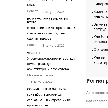
лидеро
БАСК
Казино
Новость
8 августа 2026
индуст
КОНСАЛТИНГОВАЯ КОМПАНИЯ
Выжива
BITOBE
В Лектории BITOBE представили
сотруд
обновленный инструмент
Как бан
оценки лидеров
склады
Новость
8 августа 2026
Сотрудн
VPROEKTE
Как нал
Управление строительством: как
кварти
студия реализует
архитектурный проект дома
Мнение эксперта
Регист
8 августа 2026
ООО «МАЛЛЕНОМ СИСТЕМС»
Дата регистр
Как выбрать систему для
сериализации и агрегации на
Код налогово
производстве