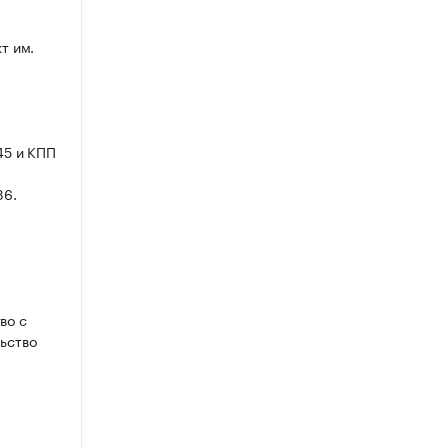
кт им.
45 и КПП
36.
во с
ьство