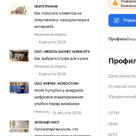
Информац
Компания
НЕФТЕТРАФИК
Как получить клиентов на
спецтехнику: находим лиды в
Управ
интернете
Мнение эксперта
Профиль
Виды
8 августа 2026
ООО «МЕБЕЛЬ БИЗНЕС КОМФОРТ»
Как выбрать стулья для кухни
Профи
Мнение эксперта
8 августа 2026
Дата регистр
ООО ФИРМА «НОВОСТОМ»
Уставной кап
Smile Symphony внедрили
Юридический
цифровое моделирование
улыбки перед винирами
Новость
8 августа 2026
ОГРН
ИНН
ЗЕЛЁНЫЙ ЛИСТ
Гипоаллергенность: что
КПП
скрывается за модным словом