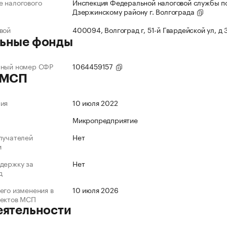
 налогового
Инспекция Федеральной налоговой службы п
Дзержинскому району г. Волгограда
вой
400094, Волгоград г, 51-й Гвардейской ул, д
ьные фонды
нный номер СФР
1064459157
 МСП
ния
10 июля 2022
Микропредприятие
лучателей
Нет
и
держку за
Нет
д
его изменения в
10 июля 2026
ъектов МСП
еятельности