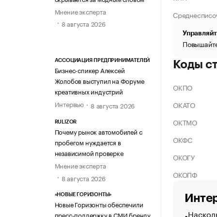
Мнение эксперта
Среднесписо
8 августа 2026
Управляйт
Повышайте
АССОЦИАЦИЯ ПРЕДПРИНИМАТЕЛЕЙ
Коды с
Бизнес-спикер Алексей
Жолобов выступил на Форуме
ОКПО
креативных индустрий
Интервью
ОКАТО
8 августа 2026
ОКТМО
RULIZOR
Почему рынок автомобилей с
ОКФС
пробегом нуждается в
независимой проверке
ОКОГУ
Мнение эксперта
ОКОПФ
8 августа 2026
«НОВЫЕ ГОРИЗОНТЫ»
Интер
Новые Горизонты обеспечили
Насколь
пресс-поддержку в СМИ бренду