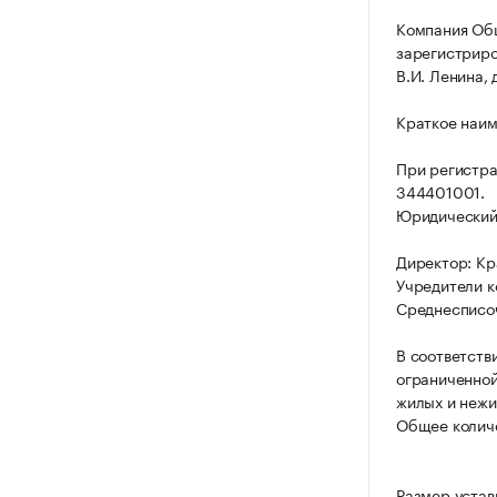
Компания Общ
зарегистриров
В.И. Ленина, д
Краткое наим
При регистр
344401001.
Юридический а
Директор: Кр
Учредители к
Среднесписоч
В соответств
ограниченной
жилых и нежи
Общее количе
Размер устав