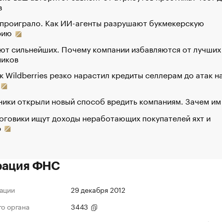
в
 проиграло. Как ИИ-агенты разрушают букмекерскую
рию
ют сильнейших. Почему компании избавляются от лучших
ников
к Wildberries резко нарастил кредиты селлерам до атак н
ики открыли новый способ вредить компаниям. Зачем им
оговики ищут доходы неработающих покупателей яхт и
р
рация ФНС
ации
29 декабря 2012
го органа
3443