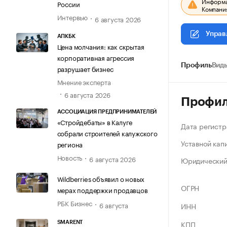
Информац
России
Компания
Интервью
6 августа 2026
Управ
АПКБК
Цена молчания: как скрытая
корпоративная агрессия
Профиль
Виды
разрушает бизнес
Мнение эксперта
6 августа 2026
Профи
АССОЦИАЦИЯ ПРЕДПРИНИМАТЕЛЕЙ
«Стройдебаты» в Калуге
Дата регистр
собрали строителей калужского
Уставной кап
региона
Новость
6 августа 2026
Юридический
Wildberries объявил о новых
ОГРН
мерах поддержки продавцов
РБК Бизнес
6 августа
ИНН
КПП
SMARENT