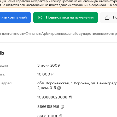
ия носит справочный характер и сгенерирована на основании данных из откр
 не является пользователем и не имеет деловых отношений с сервисом РБК Ко
Подписаться на изменения
П
лять компанией
 деятельности
Финансы
Арбитражные дела
Государственные конт
ль
ации
3 июня 2009
итал
10 000 ₽
 адрес
обл. Воронежская, г. Воронеж, ул. Ленинградс
2, ком. 015
1093668020038
3666158966
366301001