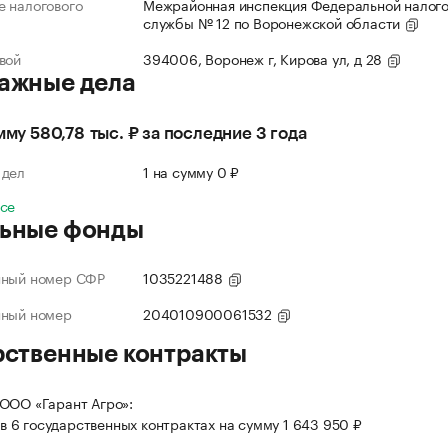
 налогового
Межрайонная инспекция Федеральной налог
службы № 12 по Воронежской области
вой
394006, Воронеж г, Кирова ул, д 28
ажные дела
умму 580,78 тыс. ₽ за последние 3 года
 дел
1 на сумму 0 ₽
все
ьные фонды
нный номер СФР
1035221488
нный номер
204010900061532
рственные контракты
ООО «Гарант Агро»:
в 6 государственных контрактах на сумму 1 643 950 ₽