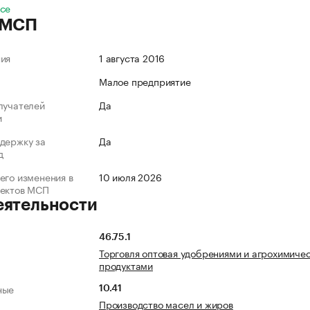
все
 МСП
ния
1 августа 2016
Малое предприятие
лучателей
Да
и
держку за
Да
д
его изменения в
10 июля 2026
ъектов МСП
еятельности
46.75.1
Торговля оптовая удобрениями и агрохимиче
продуктами
ные
10.41
Производство масел и жиров