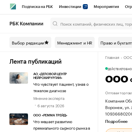
Подписка на РБК
Инвестиции
Мероприятия
Отр
Спорт
Школа управления РБК
РБК Образование
РБ
РБК Компании
Город
Стиль
Крипто
РБК Бизнес-среда
Дискусси
Выбор редакции
Менеджмент и HR
Право и бухгал
Спецпроекты СПб
Конференции СПб
Спецпроекты
Главная
ООО 
Технологии и медиа
Финансы
Рынок наличной валют
Лента публикаций
ДЕЙСТВУЕТ
ОБНОВ
АО «ДЕЛОВОЙ ЦЕНТР
ООО «
НЕЙРОХИРУРГИИ»
Что чувствует пациент, узнав о
тяжелом диагнозе
Оптовая торгов
Мнение эксперта
Компания Общ
6 августа 2026
Воронеж, ул. 
10936680200
ООО «РЕММА ТРЕЙД»
Что мешает развитию
Подробнее
премиального сырного рынка в