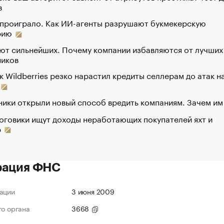
в
 проиграло. Как ИИ-агенты разрушают букмекерскую
рию
ют сильнейших. Почему компании избавляются от лучших
ников
к Wildberries резко нарастил кредиты селлерам до атак н
ики открыли новый способ вредить компаниям. Зачем им
оговики ищут доходы неработающих покупателей яхт и
р
рация ФНС
ации
3 июня 2009
го органа
3668