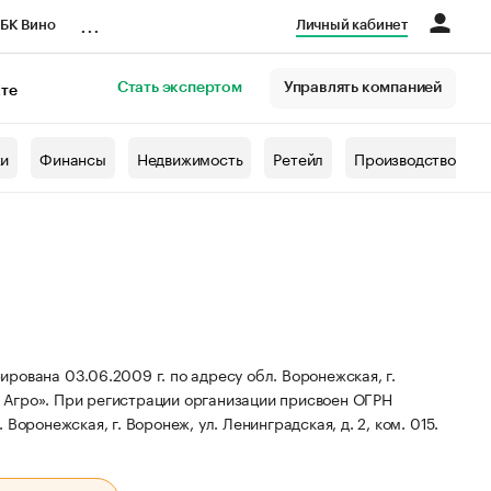
...
БК Вино
Личный кабинет
Стать экспертом
Управлять компанией
кте
азета
жи
Финансы
Недвижимость
Ретейл
Производство
рована 03.06.2009 г. по адресу обл. Воронежская, г.
 Агро».
При регистрации организации присвоен ОГРН
Воронежская, г. Воронеж, ул. Ленинградская, д. 2, ком. 015.