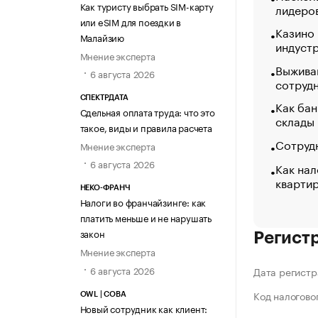
Как туристу выбрать SIM-карту
лидеро
или eSIM для поездки в
Казино
Малайзию
индуст
Мнение эксперта
Выжива
6 августа 2026
сотруд
СПЕКТРДАТА
Как бан
Сдельная оплата труда: что это
склады
такое, виды и правила расчета
Сотрудн
Мнение эксперта
6 августа 2026
Как нал
кварти
НЕКО-ФРАНЧ
Налоги во франчайзинге: как
платить меньше и не нарушать
закон
Регист
Мнение эксперта
6 августа 2026
Дата регистр
Код налогово
OWL | СОВА
Новый сотрудник как клиент: