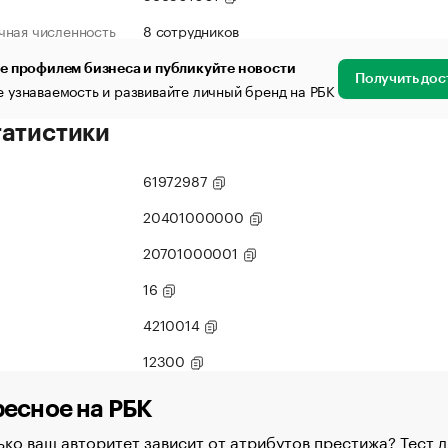
чная численность
8 сотрудников
е профилем бизнеса и публикуйте новости
Получить дос
 узнаваемость и развивайте личный бренд на РБК
татистики
61972987
20401000000
20701000001
16
4210014
12300
есное на РБК
ко ваш авторитет зависит от атрибутов престижа? Тест д