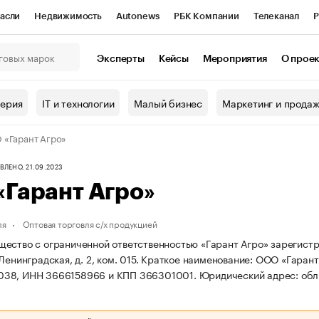
асли
Недвижимость
Autonews
РБК Компании
Телеканал
Р
К Курсы
РБК Life
Тренды
Визионеры
Национальные проекты
Эксперты
Кейсы
Мероприятия
О прое
онный клуб
Исследования
Кредитные рейтинги
Франшизы
Г
терия
IT и технологии
Малый бизнес
Маркетинг и прода
Проверка контрагентов
Политика
Экономика
Бизнес
«Гарант Агро»
ы
ЛЕНО, 21.09.2023
Гарант Агро»
ля
Оптовая торговля с/х продукцией
ество с ограниченной ответственностью «Гарант Агро» зарегистри
Ленинградская, д. 2, ком. 015.
Краткое наименование: ООО «Гарант
38, ИНН 3666158966 и КПП 366301001.
Юридический адрес: обл. 