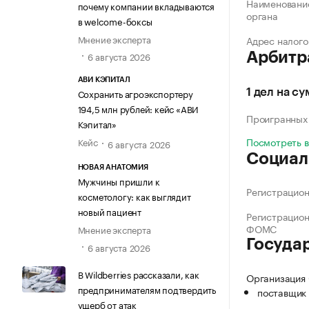
Наименование
почему компании вкладываются
органа
в welcome-боксы
Мнение эксперта
Адрес налого
6 августа 2026
Арбитр
АВИ КЭПИТАЛ
Сохранить агроэкспортеру
1 дел на с
194,5 млн рублей: кейс «АВИ
Проигранных
Кэпитал»
Посмотреть 
Кейс
6 августа 2026
Социал
НОВАЯ АНАТОМИЯ
Мужчины пришли к
Регистрацио
косметологу: как выглядит
новый пациент
Регистрацио
ФОМС
Мнение эксперта
Госуда
6 августа 2026
В Wildberries рассказали, как
Организация 
предпринимателям подтвердить
поставщик 
ущерб от атак