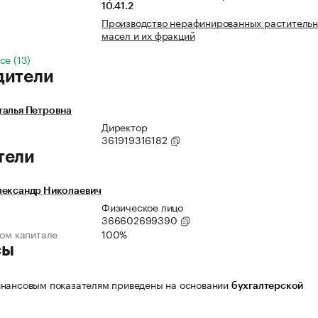
10.41.2
Производство нерафинированных раститель
масел и их фракций
се (13)
дители
талья Петровна
Директор
361919316182
тели
лександр Николаевич
Физическое лицо
366602699390
ном капитале
100%
сы
нансовым показателям приведены на основании
бухгалтерской