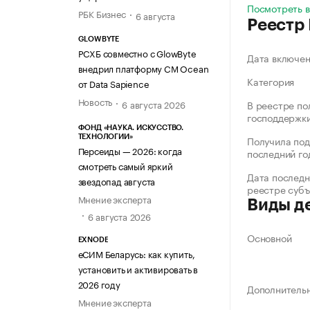
Посмотреть 
РБК Бизнес
6 августа
Реестр
GLOWBYTE
РСХБ совместно с GlowByte
Дата включе
внедрил платформу CM Ocean
Категория
от Data Sapience
Новость
6 августа 2026
В реестре по
господдержк
ФОНД «НАУКА. ИСКУССТВО.
ТЕХНОЛОГИИ»
Получила под
Персеиды — 2026: когда
последний го
смотреть самый яркий
Дата последн
звездопад августа
реестре суб
Мнение эксперта
Виды д
6 августа 2026
Основной
EXNODE
еСИМ Беларусь: как купить,
установить и активировать в
2026 году
Дополнитель
Мнение эксперта