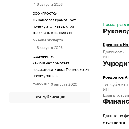
6 августа 2026
ООО «ПРОСТО.»
Финансовая грамотность:
Посмотреть в
почему этот навык стоит
Руково
развивать с ранних лет
Мнение эксперта
Кривонос На
6 августа 2026
Должность
ИНН
СОХРАНИ ЛЕС
Как бизнес помогает
Учреди
восстановить леса Подмосковья
после урагана
Кондратов А
Новость
6 августа 2026
Тип субъекта
ИНН
Доля в устав
Все публикации
Финан
Данные по фи
отчетности