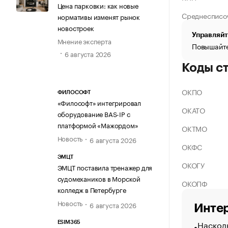
Цена парковки: как новые
Среднесписо
нормативы изменят рынок
новостроек
Управляйт
Мнение эксперта
Повышайте
6 августа 2026
Коды с
ОКПО
ФИЛОСОФТ
«Философт» интегрировал
ОКАТО
оборудование BAS-IP с
платформой «Мажордом»
ОКТМО
Новость
6 августа 2026
ОКФС
ЭМЦТ
ОКОГУ
ЭМЦТ поставила тренажер для
судомехаников в Морской
ОКОПФ
колледж в Петербурге
Новость
6 августа 2026
Интер
Насколь
ESIM365