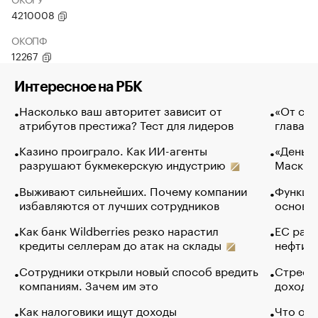
4210008
ОКОПФ
12267
Интересное на РБК
Насколько ваш авторитет зависит от
«От спо
атрибутов престижа? Тест для лидеров
глава к
Казино проиграло. Как ИИ-агенты
«Деньги
разрушают букмекерскую индустрию
Маск в 
Выживают сильнейших. Почему компании
Функции
избавляются от лучших сотрудников
основ э
Как банк Wildberries резко нарастил
ЕС раз
кредиты селлерам до атак на склады
нефти —
Сотрудники открыли новый способ вредить
Стресс 
компаниям. Зачем им это
доходов
Как налоговики ищут доходы
Что обв