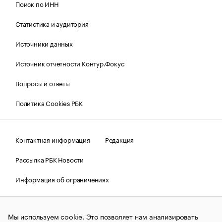
Поиск по ИНН
Статистика и аудитория
Источники данных
Источник отчетности Контур.Фокус
Вопросы и ответы
Политика Cookies РБК
Контактная информация
Редакция
Рассылка РБК Новости
Информация об ограничениях
Правовая информация
О соблюдении авторских прав
Мы используем cookie. Это позволяет нам анализировать
© АО «РОСБИЗНЕСКОНСАЛТИНГ»,
1995–2026.
Сообщения