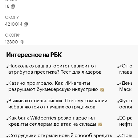
16
ОКОГУ
4210014
ОКОПФ
12300
Интересное на РБК
Насколько ваш авторитет зависит от
«От спо
атрибутов престижа? Тест для лидеров
глава к
Казино проиграло. Как ИИ-агенты
«Деньги
разрушают букмекерскую индустрию
Маск в 
Выживают сильнейших. Почему компании
Функции
избавляются от лучших сотрудников
основ э
Как банк Wildberries резко нарастил
ЕС раз
кредиты селлерам до атак на склады
нефти —
Сотрудники открыли новый способ вредить
Стресс 