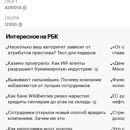
ОКОГУ
4210014
ОКОПФ
12300
Интересное на РБК
Насколько ваш авторитет зависит от
«От спо
атрибутов престижа? Тест для лидеров
глава к
Казино проиграло. Как ИИ-агенты
«Деньги
разрушают букмекерскую индустрию
Маск в 
Выживают сильнейших. Почему компании
Функции
избавляются от лучших сотрудников
основ э
Как банк Wildberries резко нарастил
ЕС раз
кредиты селлерам до атак на склады
нефти —
Сотрудники открыли новый способ вредить
Стресс 
компаниям. Зачем им это
доходов
Как налоговики ищут доходы
Что обв