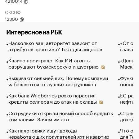
4210014
ОКОПФ
12300
Интересное на РБК
Насколько ваш авторитет зависит от
«От спо
атрибутов престижа? Тест для лидеров
глава к
Казино проиграло. Как ИИ-агенты
«Деньги
разрушают букмекерскую индустрию
Маск в 
Выживают сильнейших. Почему компании
Функции
избавляются от лучших сотрудников
основ э
Как банк Wildberries резко нарастил
ЕС раз
кредиты селлерам до атак на склады
нефти —
Сотрудники открыли новый способ вредить
Стресс 
компаниям. Зачем им это
доходов
Как налоговики ищут доходы
Что обв
неработающих покупателей яхт и квартир
для Tel