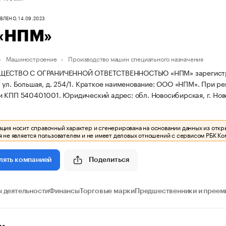
ЛЕНО, 14.09.2023
«НПМ»
Машиностроение
Производство машин специального назначения
ЩЕСТВО С ОГРАНИЧЕННОЙ ОТВЕТСТВЕННОСТЬЮ «НПМ» зарегистрирова
ул. Большая, д. 254/1.
Краткое наименование: ООО «НПМ».
При ре
и КПП 540401001.
Юридический адрес: обл. Новосибирская, г. Ново
ия носит справочный характер и сгенерирована на основании данных из откр
 не является пользователем и не имеет деловых отношений с сервисом РБК Ко
Поделиться
лять компанией
 деятельности
Финансы
Торговые марки
Предшественники и преем