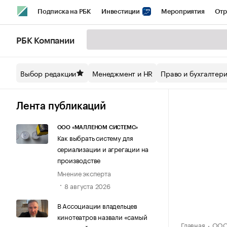
Подписка на РБК
Инвестиции
Мероприятия
Отр
Спорт
Школа управления РБК
РБК Образование
РБ
РБК Компании
Стиль
Крипто
РБК Бизнес-среда
Дискуссионный кл
Выбор редакции
Менеджмент и HR
Право и бухгалтер
Спецпроекты СПб
Конференции СПб
Спецпроекты
Технологии и медиа
Финансы
Рынок наличной валют
Лента публикаций
ООО «МАЛЛЕНОМ СИСТЕМС»
Как выбрать систему для
сериализации и агрегации на
производстве
Мнение эксперта
8 августа 2026
В Ассоциации владельцев
кинотеатров назвали «самый
Главная
ООО