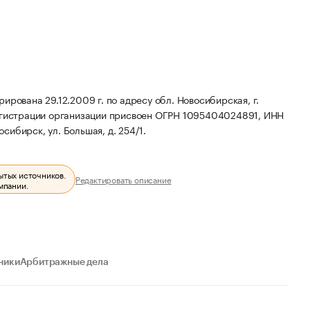
на 29.12.2009 г. по адресу обл. Новосибирская, г.
гистрации организации присвоен ОГРН 1095404024891, ИНН
сибирск, ул. Большая, д. 254/1.
ытых источников.
Редактировать описание
мпании.
ники
Арбитражные дела