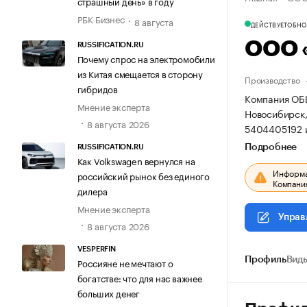
страшный день» в году
РБК Бизнес
8 августа
ДЕЙСТВУЕТ
ОБНОВ
ООО 
RUSSIFICATION.RU
Почему спрос на электромобили
из Китая смещается в сторону
Производство
гибридов
Компания ОБ
Мнение эксперта
Новосибирск, 
8 августа 2026
5404405192 
Подробнее
RUSSIFICATION.RU
Как Volkswagen вернулся на
Информац
российский рынок без единого
Компания
дилера
Мнение эксперта
Управ
8 августа 2026
VESPERFIN
Профиль
Виды
Россияне не мечтают о
богатстве: что для нас важнее
больших денег