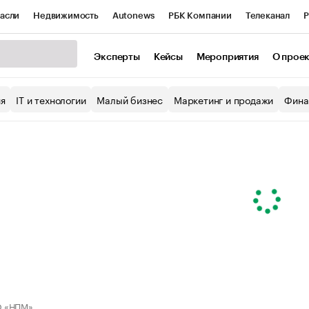
асли
Недвижимость
Autonews
РБК Компании
Телеканал
Р
К Курсы
РБК Life
Тренды
Визионеры
Национальные проекты
Эксперты
Кейсы
Мероприятия
О прое
уб
Исследования
Кредитные рейтинги
Франшизы
Газета
ия
IT и технологии
Малый бизнес
Маркетинг и продажи
Фина
Проверка контрагентов
Политика
Экономика
Бизнес
ы
 «НПМ»