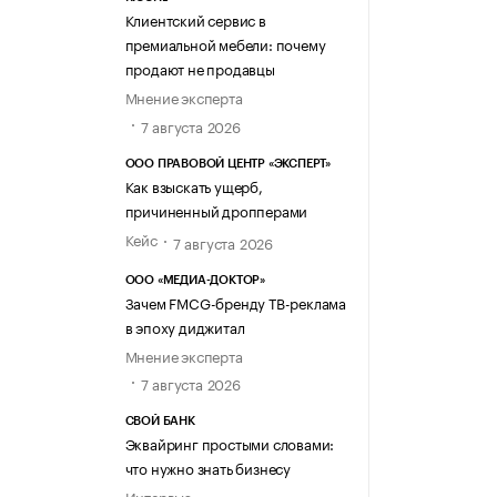
Клиентский сервис в
премиальной мебели: почему
продают не продавцы
Мнение эксперта
7 августа 2026
ООО ПРАВОВОЙ ЦЕНТР «ЭКСПЕРТ»
Как взыскать ущерб,
причиненный дропперами
Кейс
7 августа 2026
ООО «МЕДИА-ДОКТОР»
Зачем FMCG-бренду ТВ-реклама
в эпоху диджитал
Мнение эксперта
7 августа 2026
СВОЙ БАНК
Эквайринг простыми словами:
что нужно знать бизнесу
Интервью