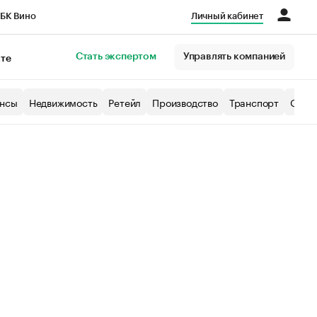
БК Вино
Личный кабинет
Город
Стать экспертом
Управлять компанией
кте
нсы
Недвижимость
Ретейл
Производство
Транспорт
Образ