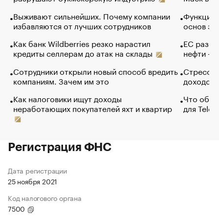
Выживают сильнейших. Почему компании
Функции 
избавляются от лучших сотрудников
основ эф
Как банк Wildberries резко нарастил
ЕС разре
кредиты селлерам до атак на склады
нефти — 
Сотрудники открыли новый способ вредить
Стресс о
компаниям. Зачем им это
доходов 
Как налоговики ищут доходы
Что обви
неработающих покупателей яхт и квартир
для Tele
Регистрация ФНС
Дата регистрации
25 ноября 2021
Код налогового органа
7500