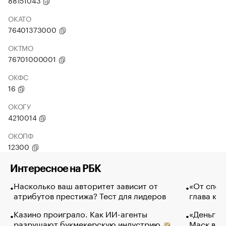
88151043
ОКАТО
76401373000
ОКТМО
76701000001
ОКФС
16
ОКОГУ
4210014
ОКОПФ
12300
Интересное на РБК
Насколько ваш авторитет зависит от
«От спор
атрибутов престижа? Тест для лидеров
глава ко
Казино проиграло. Как ИИ-агенты
«Деньги б
разрушают букмекерскую индустрию
Маск в и