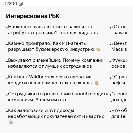
12300
Интересное на РБК
Насколько ваш авторитет зависит от
«От спор
атрибутов престижа? Тест для лидеров
глава ко
Казино проиграло. Как ИИ-агенты
«Деньги б
разрушают букмекерскую индустрию
Маск в и
Выживают сильнейших. Почему компании
Функции 
избавляются от лучших сотрудников
основ эф
Как банк Wildberries резко нарастил
ЕС разре
кредиты селлерам до атак на склады
нефти — 
Сотрудники открыли новый способ вредить
Стресс о
компаниям. Зачем им это
доходов 
Как налоговики ищут доходы
Что обви
неработающих покупателей яхт и квартир
для Tele