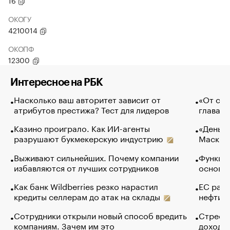
16
ОКОГУ
4210014
ОКОПФ
12300
Интересное на РБК
Насколько ваш авторитет зависит от
«От спо
атрибутов престижа? Тест для лидеров
глава к
Казино проиграло. Как ИИ-агенты
«Деньги
разрушают букмекерскую индустрию
Маск в 
Выживают сильнейших. Почему компании
Функции
избавляются от лучших сотрудников
основ э
Как банк Wildberries резко нарастил
ЕС раз
кредиты селлерам до атак на склады
нефти —
Сотрудники открыли новый способ вредить
Стресс 
компаниям. Зачем им это
доходов