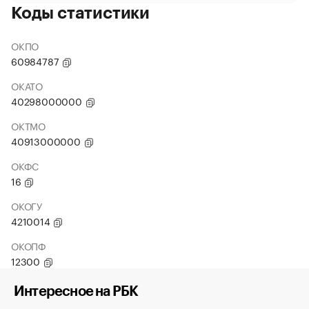
Коды статистики
ОКПО
60984787
ОКАТО
40298000000
ОКТМО
40913000000
ОКФС
16
ОКОГУ
4210014
ОКОПФ
12300
Интересное на РБК