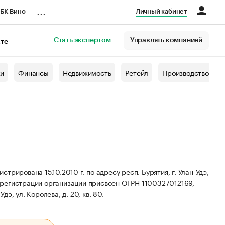
...
БК Вино
Личный кабинет
Стать экспертом
Управлять компанией
кте
азета
жи
Финансы
Недвижимость
Ретейл
Производство
рирована 15.10.2010 г. по адресу респ. Бурятия, г. Улан-Удэ,
регистрации организации присвоен ОГРН 1100327012169,
дэ, ул. Королева, д. 20, кв. 80.