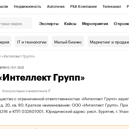
асли
Недвижимость
Autonews
РБК Компании
Телеканал
Р
К Курсы
РБК Life
Тренды
Визионеры
Национальные проекты
Эксперты
Кейсы
Мероприятия
О прое
онный клуб
Исследования
Кредитные рейтинги
Франшизы
Г
терия
IT и технологии
Малый бизнес
Маркетинг и прода
Проверка контрагентов
Политика
Экономика
Бизнес
«Интеллект Групп»
ы
ЛЕНО, 10.11.2022
«Интеллект Групп»
Консультации и аналитика в IT
ество с ограниченной ответственностью «Интеллект Групп» зарегист
д. 20, кв. 80.
Краткое наименование: ООО «Интеллект Групп».
При 
316 и КПП 032601001.
Юридический адрес: респ. Бурятия, г. Улан-У