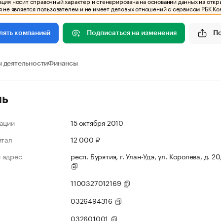
ия носит справочный характер и сгенерирована на основании данных из откр
 не является пользователем и не имеет деловых отношений с сервисом РБК Ко
Подписаться на изменения
П
лять компанией
 деятельности
Финансы
ль
ации
15 октября 2010
итал
12 000 ₽
 адрес
респ. Бурятия, г. Улан-Удэ, ул. Королева, д. 20
1100327012169
0326494316
032601001