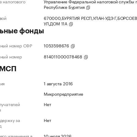
 налогового
Управление Федеральной налоговой службы 
Республике Бурятия
вой
670000,БУРЯТИЯ РЕСП,УЛАН-УДЭ Г,БОРСОЕ
УЛ,ДОМ 11А
ьные фонды
нный номер СФР
1053598676
нный номер
814011000078468
 МСП
ния
1 августа 2016
Микропредприятие
лучателей
Нет
и
держку за
Нет
д
его изменения в
10 июля 2026