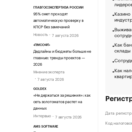
лидеро
ГЛАВГОСЭКСПЕРТИЗА РОССИИ
Казино
95% смет проходят
индуст
автоматическую проверку в
КПСР без замечаний
Выжива
Новость
сотруд
7 августа 2026
Как бан
«ПМСОФТ»
склады
Дедлайны и бюджеты больше не
главные: тренды проектов —
Сотрудн
2026
Как нал
Мнение эксперта
кварти
7 августа 2026
GOLDEX
«Не держаться за решения»: как
Регист
сеть золотоматов растет на
данных
Дата регистр
Интервью
7 августа 2026
Код налогово
AMS SOFTWARE