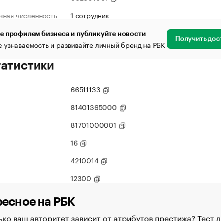
чная численность
1 сотрудник
е профилем бизнеса и публикуйте новости
Получить дос
 узнаваемость и развивайте личный бренд на РБК
татистики
66511133
81401365000
81701000001
16
4210014
12300
есное на РБК
ко ваш авторитет зависит от атрибутов престижа? Тест д