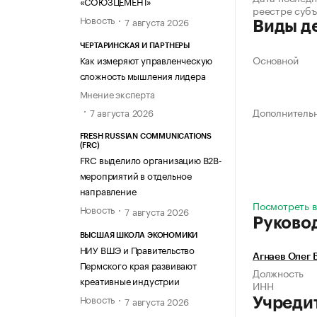
«СОЮЗЦЕМЕНТ»
реестре суб
Новость
7 августа 2026
Виды д
ЧЕРТАРИНСКАЯ И ПАРТНЕРЫ
Основной
Как измеряют управленческую
сложность мышления лидера
Мнение эксперта
Дополнитель
7 августа 2026
FRESH RUSSIAN COMMUNICATIONS
(FRC)
FRC выделило организацию B2B-
мероприятий в отдельное
направление
Посмотреть в
Новость
7 августа 2026
Руково
ВЫСШАЯ ШКОЛА ЭКОНОМИКИ
НИУ ВШЭ и Правительство
Агнаев Олег 
Пермского края развивают
Должность
креативные индустрии
ИНН
Новость
7 августа 2026
Учреди