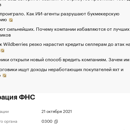
в
 проиграло. Как ИИ-агенты разрушают букмекерскую
рию
ют сильнейших. Почему компании избавляются от лучших
ников
к Wildberries резко нарастил кредиты селлерам до атак н
ики открыли новый способ вредить компаниям. Зачем им
оговики ищут доходы неработающих покупателей яхт и
р
рация ФНС
ации
21 октября 2021
го органа
0300