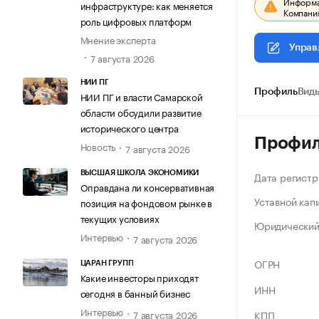
Информац
инфраструктуре: как меняется
Компания
роль цифровых платформ
Мнение эксперта
Управ
7 августа 2026
НИИ ПГ
Профиль
Виды
НИИ ПГ и власти Самарской
области обсудили развитие
исторического центра
Профи
Новость
7 августа 2026
Дата регистр
ВЫСШАЯ ШКОЛА ЭКОНОМИКИ
Оправдана ли консервативная
Уставной кап
позиция на фондовом рынке в
текущих условиях
Юридический
Интервью
7 августа 2026
ОГРН
ЦАРАН ГРУПП
Какие инвесторы приходят
ИНН
сегодня в банный бизнес
Интервью
7 августа 2026
КПП