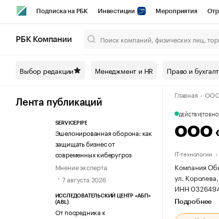
Подписка на РБК
Инвестиции
Мероприятия
Отр
Спорт
Школа управления РБК
РБК Образование
РБ
РБК Компании
Город
Стиль
Крипто
РБК Бизнес-среда
Дискусси
Выбор редакции
Менеджмент и HR
Право и бухгал
Спецпроекты СПб
Конференции СПб
Спецпроекты
Главная
ООО 
Технологии и медиа
Финансы
Рынок наличной валют
Лента публикаций
ДЕЙСТВУЕТ
ОБНОВ
SERVICEPIPE
ООО 
Эшелонированная оборона: как
защищать бизнес от
IT-технологии
современных киберугроз
Компания Общ
Мнение эксперта
ул. Королева, 
7 августа 2026
ИНН 0326494
ИССЛЕДОВАТЕЛЬСКИЙ ЦЕНТР «АБП»
Подробнее
(ABL)
От посредника к