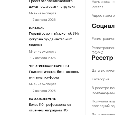
Проект отопления частного
Наименование
органа
дома: пошаговая инструкция
Мнение эксперта
Адрес налого
7 августа 2026
Социал
LCH.LEGAL
Первый рамочный закон об ИИ:
Регистрацио
фокус на фундаментальных
моделях
Регистрацио
Мнение эксперта
ФОМС
Реестр
7 августа 2026
ЧЕРТАРИНСКАЯ И ПАРТНЕРЫ
Дата включе
Психологическая безопасность
или зона комфорта
Категория
Мнение эксперта
В реестре по
7 августа 2026
господдержк
НО «СОЮЗЦЕМЕНТ»
Получила под
Более 110 профессионалов
последний го
отмечены наградами НО
Дата последн