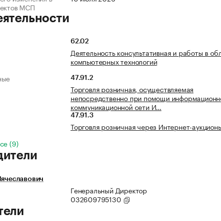
ъектов МСП
еятельности
62.02
Деятельность консультативная и работы в об
компьютерных технологий
ные
47.91.2
Торговля розничная, осуществляемая
непосредственно при помощи информационн
коммуникационной сети И…
47.91.3
Торговля розничная через Интернет-аукцион
се (9)
дители
Вячеславович
Генеральный Директор
032609795130
тели