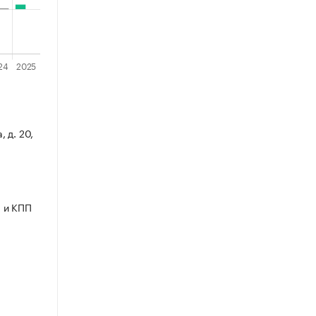
, д. 20,
 и КПП