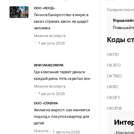
Среднесписо
ООО «НССД»
Личное банкротство в мире: в
каких странах закон не щадит
Управляйт
Повышайте
человека
Мнение эксперта
Коды с
7 августа 2026
ОКПО
ОКАТО
ИНФОМАКСИМУМ
Где компания теряет деньги
ОКТМО
каждый день: пять скрытых зон
Мнение эксперта
ОКФС
7 августа 2026
ОКОГУ
ООО «СТАВНИ»
ОКОПФ
Жилье на вырост: как меняется
подход к покупке квартир для
Интер
детей
Новость
Насколь
7 августа 2026