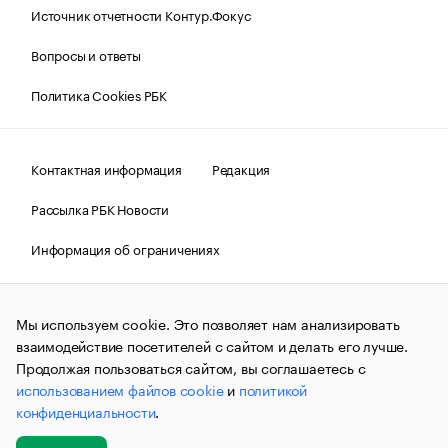
Источник отчетности Контур.Фокус
Вопросы и ответы
Политика Cookies РБК
Контактная информация
Редакция
Рассылка РБК Новости
Информация об ограничениях
Правовая информация
О соблюдении авторских прав
Мы используем cookie. Это позволяет нам анализировать
© АО «РОСБИЗНЕСКОНСАЛТИНГ»,
1995–2026.
Сообщения
и материалы информационного агентства «РБК»
взаимодействие посетителей с сайтом и делать его лучше.
(зарегистрировано Федеральной службой по надзору в сфере
Продолжая пользоваться сайтом, вы соглашаетесь с
связи, информационных технологий и массовых
использованием файлов cookie
и
политикой
коммуникаций (Роскомнадзор) 09.12.2015 за номером ИА
№ФС77-63848) сопровождаются пометкой «РБК». Отдельные
конфиденциальности
.
публикации могут содержать информацию,
не предназначенную для пользователей