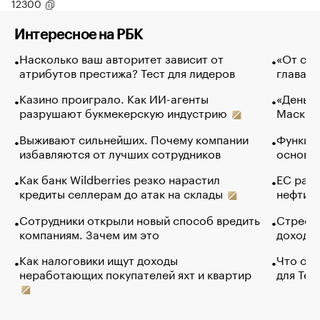
12300
Интересное на РБК
Насколько ваш авторитет зависит от
«От спо
атрибутов престижа? Тест для лидеров
глава к
Казино проиграло. Как ИИ-агенты
«Деньги
разрушают букмекерскую индустрию
Маск в 
Выживают сильнейших. Почему компании
Функции
избавляются от лучших сотрудников
основ э
Как банк Wildberries резко нарастил
ЕС раз
кредиты селлерам до атак на склады
нефти —
Сотрудники открыли новый способ вредить
Стресс 
компаниям. Зачем им это
доходов
Как налоговики ищут доходы
Что обв
неработающих покупателей яхт и квартир
для Tel