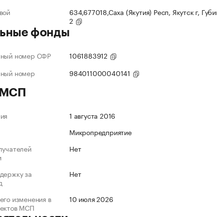
вой
634,677018,Саха (Якутия) Респ, Якутск г, Губи
2
ьные фонды
нный номер СФР
1061883912
нный номер
984011000040141
 МСП
ния
1 августа 2016
Микропредприятие
лучателей
Нет
и
держку за
Нет
д
его изменения в
10 июля 2026
ъектов МСП