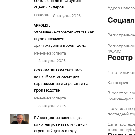
оценки лидеров
Адрес налого
Новость
8 августа 2026
Социал
VPROEKTE
Управление строительством: как
Регистрацио
студия реализует
архитектурный проект дома
Регистрацио
ФОМС
Мнение эксперта
Реестр
8 августа 2026
Дата включе
ООО «МАЛЛЕНОМ СИСТЕМС»
Как выбрать систему для
Категория
сериализации и агрегации на
производстве
В реестре по
господдержк
Мнение эксперта
8 августа 2026
Получила под
последний го
В Ассоциации владельцев
Дата последн
кинотеатров назвали «самый
реестре суб
страшный день» в году