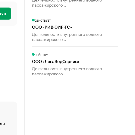
пассажирского...
туп
ДЕЙСТВУЕТ
ООО «РИВ-ЭЙР-ТС»
Деятельность внутреннего водного
пассажирского...
ДЕЙСТВУЕТ
ООО «ЛенаВодСервис»
Деятельность внутреннего водного
пассажирского...
ля
«От спорта тело стареет иначе». Как живет глава ко
создавшей GTA