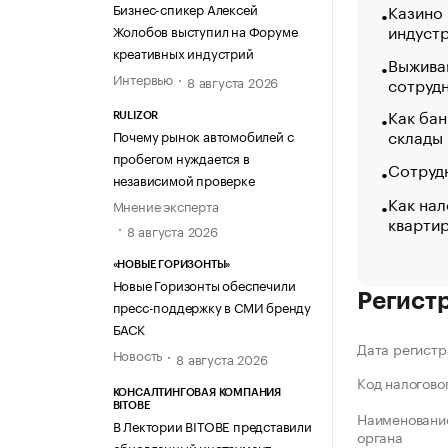
Бизнес-спикер Алексей
Казино
индуст
Жолобов выступил на Форуме
креативных индустрий
Выжива
Интервью
сотруд
8 августа 2026
Как бан
RULIZOR
склады
Почему рынок автомобилей с
пробегом нуждается в
Сотрудн
независимой проверке
Как нал
Мнение эксперта
кварти
8 августа 2026
«НОВЫЕ ГОРИЗОНТЫ»
Новые Горизонты обеспечили
Регист
пресс-поддержку в СМИ бренду
БАСК
Дата регистр
Новость
8 августа 2026
Код налогово
КОНСАЛТИНГОВАЯ КОМПАНИЯ
BITOBE
Наименование
В Лектории BITOBE представили
органа
обновленный инструмент