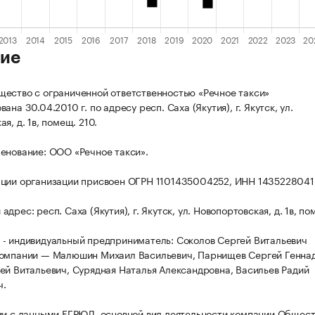
ие
ество с ограниченной ответственностью «Речное такси»
ана 30.04.2010 г. по адресу респ. Саха (Якутия), г. Якутск, ул.
я, д. 1в, помещ. 210.
енование: ООО «Речное такси».
ции организации присвоен ОГРН 1101435004252, ИНН 1435228041
дрес: респ. Саха (Якутия), г. Якутск, ул. Новопортовская, д. 1в, по
- индивидуальный предприниматель: Соколов Сергей Витальевич
омпании — Малюшин Михаил Васильевич, Парнищев Сергей Геннад
ей Витальевич, Сурядная Наталья Александровна, Васильев Радий
ч.
ии с данными ЕГРЮЛ, основной вид деятельности компании Общест