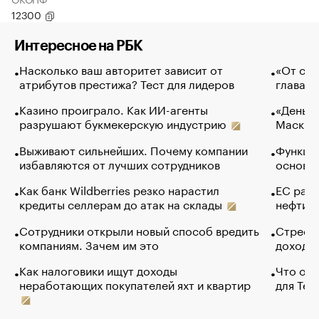
12300
Интересное на РБК
Насколько ваш авторитет зависит от
«От спо
атрибутов престижа? Тест для лидеров
глава к
Казино проиграло. Как ИИ-агенты
«Деньги
разрушают букмекерскую индустрию
Маск в 
Выживают сильнейших. Почему компании
Функции
избавляются от лучших сотрудников
основ э
Как банк Wildberries резко нарастил
ЕС раз
кредиты селлерам до атак на склады
нефти —
Сотрудники открыли новый способ вредить
Стресс 
компаниям. Зачем им это
доходов
Как налоговики ищут доходы
Что обв
неработающих покупателей яхт и квартир
для Tel