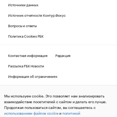
Источники данных
Источник отчетности Контур.Фокус
Вопросы и ответы
Политика Cookies РБК
Контактная информация
Редакция
Рассылка РБК Новости
Информация об ограничениях
Правовая информация
О соблюдении авторских прав
Мы используем cookie. Это позволяет нам анализировать
© АО «РОСБИЗНЕСКОНСАЛТИНГ»,
1995–2026.
Сообщения
и материалы информационного агентства «РБК»
взаимодействие посетителей с сайтом и делать его лучше.
(зарегистрировано Федеральной службой по надзору в сфере
Продолжая пользоваться сайтом, вы соглашаетесь с
связи, информационных технологий и массовых
использованием файлов cookie
и
политикой
коммуникаций (Роскомнадзор) 09.12.2015 за номером ИА