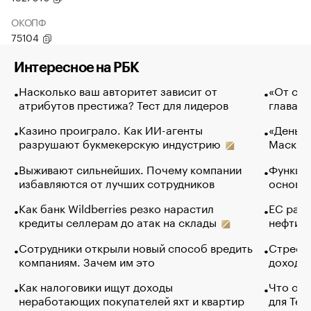
ОКОПФ
75104
Интересное на РБК
Насколько ваш авторитет зависит от
«От спо
атрибутов престижа? Тест для лидеров
глава к
Казино проиграло. Как ИИ-агенты
«Деньги
разрушают букмекерскую индустрию
Маск в 
Выживают сильнейших. Почему компании
Функции
избавляются от лучших сотрудников
основ э
Как банк Wildberries резко нарастил
ЕС раз
кредиты селлерам до атак на склады
нефти —
Сотрудники открыли новый способ вредить
Стресс 
компаниям. Зачем им это
доходов
Как налоговики ищут доходы
Что обв
неработающих покупателей яхт и квартир
для Tel