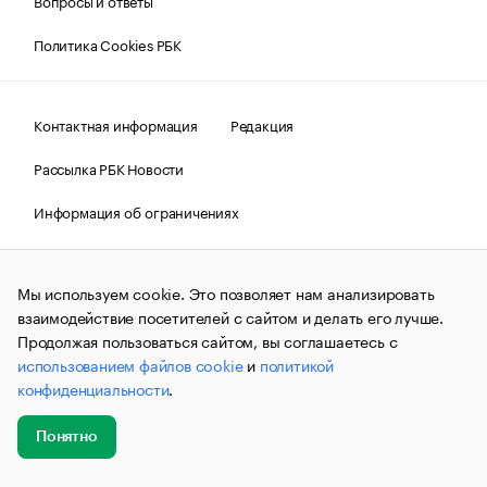
Вопросы и ответы
Политика Cookies РБК
Контактная информация
Редакция
Рассылка РБК Новости
Информация об ограничениях
Правовая информация
О соблюдении авторских прав
Мы используем cookie. Это позволяет нам анализировать
© АО «РОСБИЗНЕСКОНСАЛТИНГ»,
1995–2026.
Сообщения
и материалы информационного агентства «РБК»
взаимодействие посетителей с сайтом и делать его лучше.
(зарегистрировано Федеральной службой по надзору в сфере
Продолжая пользоваться сайтом, вы соглашаетесь с
связи, информационных технологий и массовых
использованием файлов cookie
и
политикой
коммуникаций (Роскомнадзор) 09.12.2015 за номером ИА
№ФС77-63848) сопровождаются пометкой «РБК». Отдельные
конфиденциальности
.
публикации могут содержать информацию,
не предназначенную для пользователей
до 18 лет.
companycardsfeedback@rbc.ru
Понятно
Добавить
Главное
Эксперты
Кейсы
Мероприятия
новость