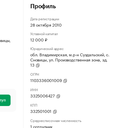
Профиль
Дата регистрации
28 октября 2010
Уставной капитал
12 000 ₽
овицы,
Юридический адрес
обл. Владимирская, м.р-н Суздальский, с.
Сновицы, ул. Производственная зона, зд.
13
ОГРН
1103336001009
ИНН
3325006427
туп
КПП
332501001
Среднесписочная численность
1 сотрудник