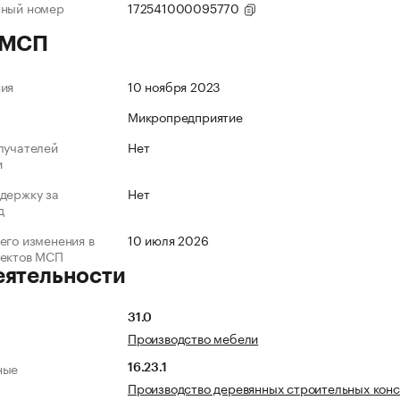
нный номер
172541000095770
 МСП
ния
10 ноября 2023
Микропредприятие
лучателей
Нет
и
держку за
Нет
д
его изменения в
10 июля 2026
ъектов МСП
еятельности
31.0
Производство мебели
ные
16.23.1
Производство деревянных строительных кон