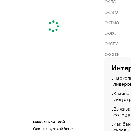
ОКПО
ОКАТО
ОКТМО
ОКФС
ОКОГУ
ОКОПФ
Интер
Насколь
лидеро
Казино
индуст
Выжива
сотруд
Как бан
БАРАБАШКА-СТРОЙ
Осина в русской бане:
склады