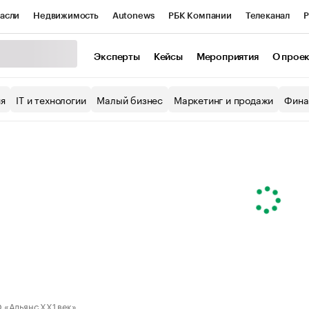
асли
Недвижимость
Autonews
РБК Компании
Телеканал
Р
К Курсы
РБК Life
Тренды
Визионеры
Национальные проекты
Эксперты
Кейсы
Мероприятия
О прое
уб
Исследования
Кредитные рейтинги
Франшизы
Газета
ия
IT и технологии
Малый бизнес
Маркетинг и продажи
Фина
Проверка контрагентов
Политика
Экономика
Бизнес
ы
«Альянс ХХ1 век»