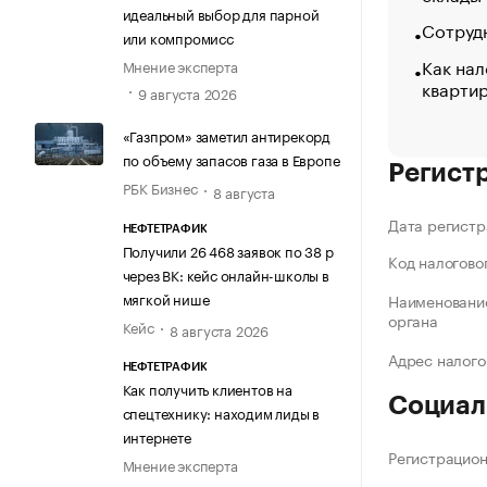
идеальный выбор для парной
Сотрудн
или компромисс
Как нал
Мнение эксперта
кварти
9 августа 2026
«Газпром» заметил антирекорд
по объему запасов газа в Европе
Регист
РБК Бизнес
8 августа
Дата регистр
НЕФТЕТРАФИК
Получили 26 468 заявок по 38 р
Код налогово
через ВК: кейс онлайн-школы в
мягкой нише
Наименование
органа
Кейс
8 августа 2026
Адрес налого
НЕФТЕТРАФИК
Как получить клиентов на
Социал
спецтехнику: находим лиды в
интернете
Регистрацио
Мнение эксперта