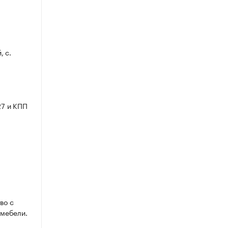
, с.
7 и КПП
во с
 мебели.