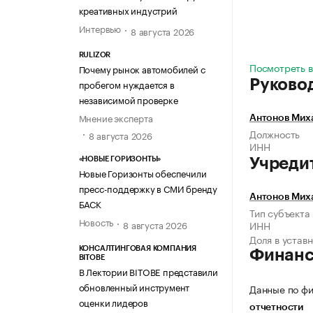
креативных индустрий
Интервью
8 августа 2026
RULIZOR
Посмотреть в
Почему рынок автомобилей с
Руково
пробегом нуждается в
независимой проверке
Мнение эксперта
Антонов Мих
Должность
8 августа 2026
ИНН
«НОВЫЕ ГОРИЗОНТЫ»
Учреди
Новые Горизонты обеспечили
пресс-поддержку в СМИ бренду
Антонов Мих
БАСК
Тип субъекта
Новость
8 августа 2026
ИНН
Доля в устав
КОНСАЛТИНГОВАЯ КОМПАНИЯ
Финан
BITOBE
В Лектории BITOBE представили
обновленный инструмент
Данные по фи
оценки лидеров
отчетности