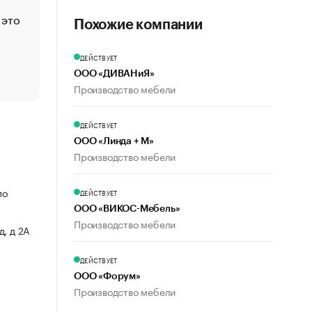
 это
Стресс обеспеченных людей: почему рост доходов 
Похожие компании
счастья
Что обвинения против Павла Дурова значат для Tele
ДЕЙСТВУЕТ
пользователей
ООО «ДИВАНиЯ»
Производство мебели
ДЕЙСТВУЕТ
ООО «Линда + М»
Производство мебели
по
ДЕЙСТВУЕТ
ООО «ВИКОС-Мебель»
Производство мебели
, д 2А
ДЕЙСТВУЕТ
ООО «Форум»
Производство мебели