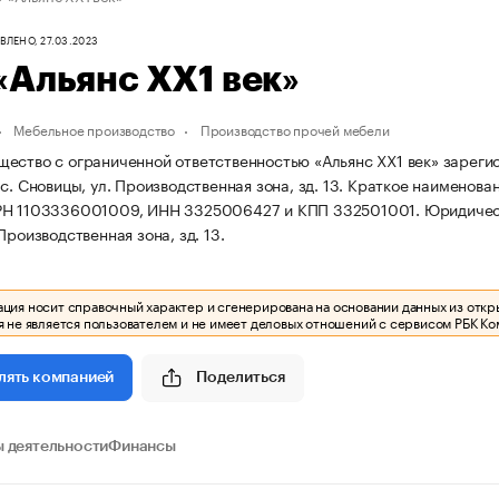
ЛЕНО, 27.03.2023
Альянс ХХ1 век»
Мебельное производство
Производство прочей мебели
ество с ограниченной ответственностью «Альянс ХХ1 век» зарегист
с. Сновицы, ул. Производственная зона, зд. 13.
Краткое наименован
РН 1103336001009, ИНН 3325006427 и КПП 332501001.
Юридическ
Производственная зона, зд. 13.
ия носит справочный характер и сгенерирована на основании данных из откр
 не является пользователем и не имеет деловых отношений с сервисом РБК Ко
Поделиться
лять компанией
 деятельности
Финансы