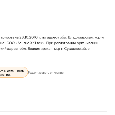
рирована 28.10.2010 г. по адресу обл. Владимирская, м.р-н
ие: ООО «Альянс ХХ1 век».
При регистрации организации
ий адрес: обл. Владимирская, м.р-н Суздальский, с.
ытых источников.
Редактировать описание
мпании.