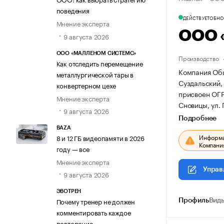
поведения
ДЕЙСТВУЕТ
ОБНОВ
Мнение эксперта
ООО «
9 августа 2026
ООО «МАЛЛЕНОМ СИСТЕМС»
Производство
Как отследить перемещение
Компания Общ
металлургической тары в
Суздальский, 
конвертерном цехе
присвоен ОГ
Мнение эксперта
Сновицы, ул. 
9 августа 2026
Подробнее
BAZA
Информац
8 и 12 ГБ видеопамяти в 2026
Компания
году — все
Мнение эксперта
Управ
9 августа 2026
ЭВОТРЕН
Почему тренер не должен
Профиль
Виды
комментировать каждое
повторение