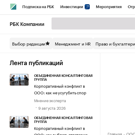
Подписка на РБК
Инвестиции
Мероприятия
Отр
Спорт
Школа управления РБК
РБК Образование
РБ
РБК Компании
Стиль
Крипто
РБК Бизнес-среда
Дискуссионный кл
Выбор редакции
Менеджмент и HR
Право и бухгалтер
Спецпроекты СПб
Конференции СПб
Спецпроекты
Технологии и медиа
Финансы
Рынок наличной валют
Лента публикаций
ОБЪЕДИНЕННАЯ КОНСАЛТИНГОВАЯ
ГРУППА
Корпоративный конфликт в
ООО: как не усугубить спор
Мнение эксперта
9 августа 2026
ОБЪЕДИНЕННАЯ КОНСАЛТИНГОВАЯ
ГРУППА
Корпоративный конфликт в
Главная
ООО 
ООО: как выбрать стратегию