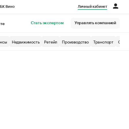
БК Вино
Личный кабинет
Город
Стать экспертом
Управлять компанией
кте
нсы
Недвижимость
Ретейл
Производство
Транспорт
Образ