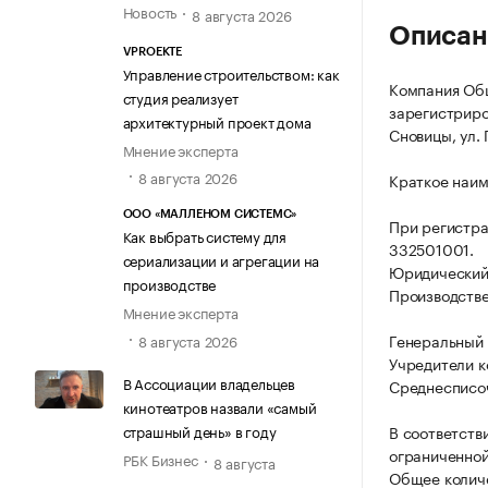
Новость
8 августа 2026
Описан
VPROEKTE
Управление строительством: как
Компания Общ
студия реализует
зарегистриров
архитектурный проект дома
Сновицы, ул. 
Мнение эксперта
8 августа 2026
Краткое наим
ООО «МАЛЛЕНОМ СИСТЕМС»
При регистр
Как выбрать систему для
332501001.
сериализации и агрегации на
Юридический 
производстве
Производствен
Мнение эксперта
Генеральный 
8 августа 2026
Учредители к
В Ассоциации владельцев
Среднесписоч
кинотеатров назвали «самый
страшный день» в году
В соответств
ограниченной
РБК Бизнес
8 августа
Общее количе