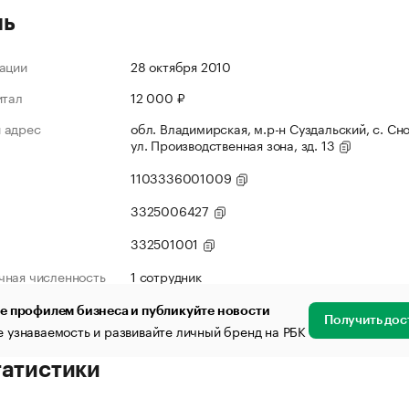
ль
ации
28 октября 2010
итал
12 000 ₽
 адрес
обл. Владимирская, м.р-н Суздальский, с. Сн
ул. Производственная зона, зд. 13
1103336001009
3325006427
332501001
чная численность
1 сотрудник
е профилем бизнеса и публикуйте новости
Получить дос
 узнаваемость и развивайте личный бренд на РБК
татистики