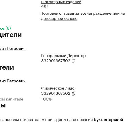
и столярных изделий
46.1
Торговля оптовая за вознаграждение или на
договорной основе
се (8)
дители
аил Петрович
Генеральный Директор
332901367502
тели
аил Петрович
Физическое лицо
332901367502
ном капитале
100%
сы
нансовым показателям приведены на основании
бухгалтерской