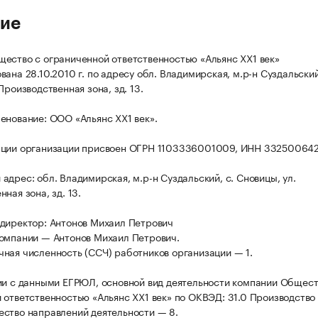
ие
ество с ограниченной ответственностью «Альянс ХХ1 век»
ана 28.10.2010 г. по адресу обл. Владимирская, м.р-н Суздальский
Производственная зона, зд. 13.
енование: ООО «Альянс ХХ1 век».
ации организации присвоен ОГРН 1103336001009, ИНН 332500642
адрес: обл. Владимирская, м.р-н Суздальский, с. Сновицы, ул.
ная зона, зд. 13.
директор: Антонов Михаил Петрович
омпании — Антонов Михаил Петрович.
ная численность (ССЧ) работников организации — 1.
ии с данными ЕГРЮЛ, основной вид деятельности компании Общест
 ответственностью «Альянс ХХ1 век» по ОКВЭД: 31.0 Производство
ство направлений деятельности — 8.