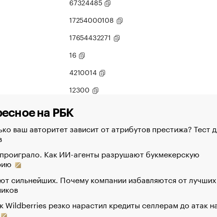
67324485
17254000108
17654432271
16
4210014
12300
есное на РБК
ко ваш авторитет зависит от атрибутов престижа? Тест д
в
 проиграло. Как ИИ-агенты разрушают букмекерскую
рию
ют сильнейших. Почему компании избавляются от лучших
ников
к Wildberries резко нарастил кредиты селлерам до атак н