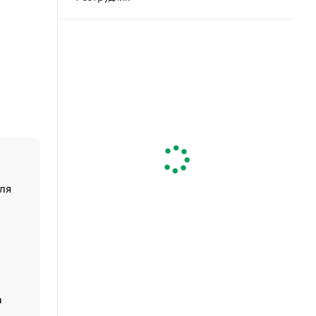
ля
«От спорта тело стареет иначе». Как живет глава ко
создавшей GTA
«Деньги будут не нужны»: что рассказал Маск в инт
Economist
Функции менеджмента: пять ключевых основ эффект
управления
а
ЕС разрешил конфискацию российской нефти — чем
Москва