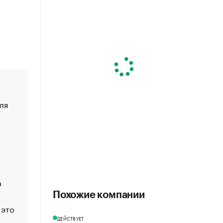
ля
«От спорта тело стареет иначе». Как живет глава ко
создавшей GTA
«Деньги будут не нужны»: что рассказал Маск в инт
Economist
Функции менеджмента: пять ключевых основ эффект
управления
а
ЕС разрешил конфискацию российской нефти — чем
Москва
Похожие компании
 это
Стресс обеспеченных людей: почему рост доходов 
счастья
ДЕЙСТВУЕТ