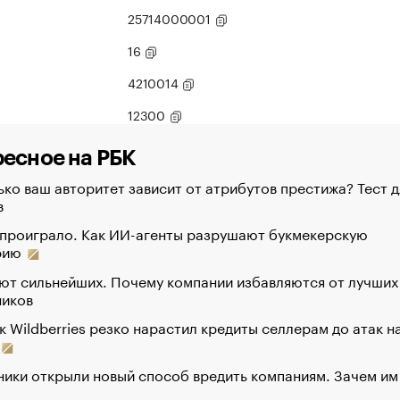
25714000001
16
4210014
12300
есное на РБК
ко ваш авторитет зависит от атрибутов престижа? Тест д
в
 проиграло. Как ИИ-агенты разрушают букмекерскую
рию
ют сильнейших. Почему компании избавляются от лучших
ников
к Wildberries резко нарастил кредиты селлерам до атак н
ики открыли новый способ вредить компаниям. Зачем им