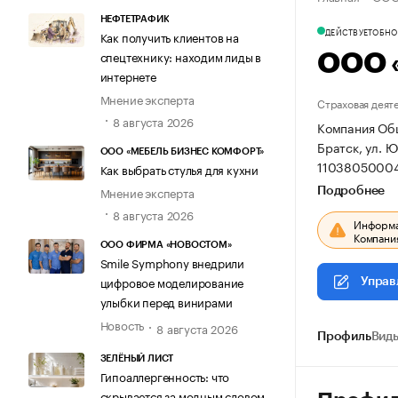
НЕФТЕТРАФИК
ДЕЙСТВУЕТ
ОБНОВ
Как получить клиентов на
спецтехнику: находим лиды в
ООО «
интернете
Мнение эксперта
Страховая деят
8 августа 2026
Компания Общ
Братск, ул. Ю
ООО «МЕБЕЛЬ БИЗНЕС КОМФОРТ»
11038050004
Как выбрать стулья для кухни
Мнение эксперта
Подробнее
8 августа 2026
Информац
Компания
ООО ФИРМА «НОВОСТОМ»
Smile Symphony внедрили
цифровое моделирование
Управ
улыбки перед винирами
Новость
8 августа 2026
Профиль
Виды
ЗЕЛЁНЫЙ ЛИСТ
Гипоаллергенность: что
скрывается за модным словом