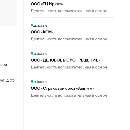
ООО «ТЦ Иркут»
Что обвинения против Павла Дурова значат для Tele
Деятельность вспомогательная в сфере...
пользователей
ДЕЙСТВУЕТ
ООО «КСМ»
Деятельность вспомогательная в сфере...
ДЕЙСТВУЕТ
ООО «ДЕЛОВОЕ БЮРО - РЕШЕНИЕ»
овой
Деятельность вспомогательная в сфере...
ул, д 55
ДЕЙСТВУЕТ
ООО «Страховой союз «Альтум»
Деятельность вспомогательная в сфере...