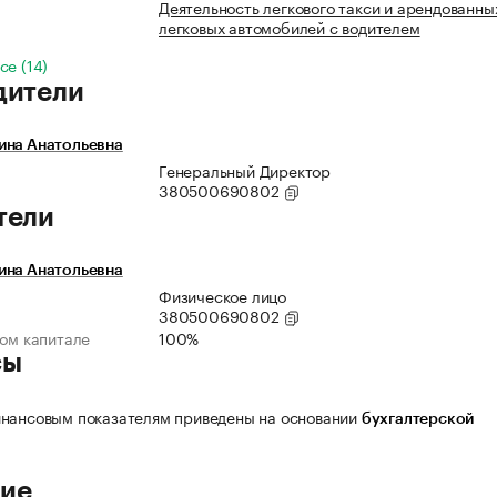
Деятельность легкового такси и арендованны
легковых автомобилей с водителем
се (14)
дители
ина Анатольевна
Генеральный Директор
380500690802
тели
ина Анатольевна
Физическое лицо
380500690802
ном капитале
100%
сы
нансовым показателям приведены на основании
бухгалтерской
ие