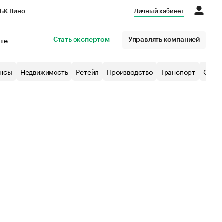
БК Вино
Личный кабинет
Город
Стать экспертом
Управлять компанией
кте
нсы
Недвижимость
Ретейл
Производство
Транспорт
Образ