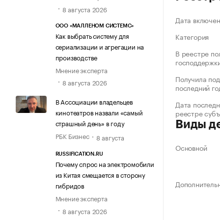
8 августа 2026
Дата включе
ООО «МАЛЛЕНОМ СИСТЕМС»
Как выбрать систему для
Категория
сериализации и агрегации на
В реестре по
производстве
господдержк
Мнение эксперта
Получила под
8 августа 2026
последний го
В Ассоциации владельцев
Дата последн
кинотеатров назвали «самый
реестре суб
страшный день» в году
Виды д
РБК Бизнес
8 августа
Основной
RUSSIFICATION.RU
Почему спрос на электромобили
из Китая смещается в сторону
Дополнитель
гибридов
Мнение эксперта
8 августа 2026