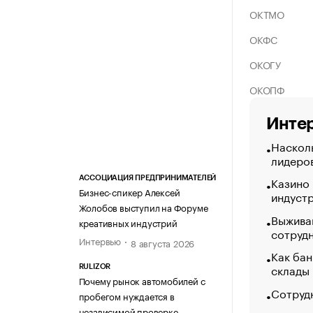
ОКТМО
ОКФС
ОКОГУ
ОКОПФ
Интер
Насколь
лидеро
Казино
АССОЦИАЦИЯ ПРЕДПРИНИМАТЕЛЕЙ
Бизнес-спикер Алексей
индуст
Жолобов выступил на Форуме
Выжива
креативных индустрий
сотруд
Интервью
8 августа 2026
Как бан
склады
RULIZOR
Почему рынок автомобилей с
Сотрудн
пробегом нуждается в
независимой проверке