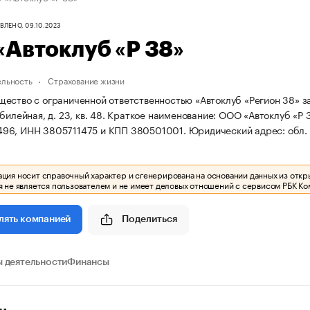
ЛЕНО, 09.10.2023
Автоклуб «Р 38»
ельность
Страхование жизни
ество с ограниченной ответственностью «Автоклуб «Регион 38» зар
билейная, д. 23, кв. 48.
Краткое наименование: ООО «Автоклуб «Р 
96, ИНН 3805711475 и КПП 380501001.
Юридический адрес: обл. И
ия носит справочный характер и сгенерирована на основании данных из откр
 не является пользователем и не имеет деловых отношений с сервисом РБК Ко
Поделиться
лять компанией
 деятельности
Финансы