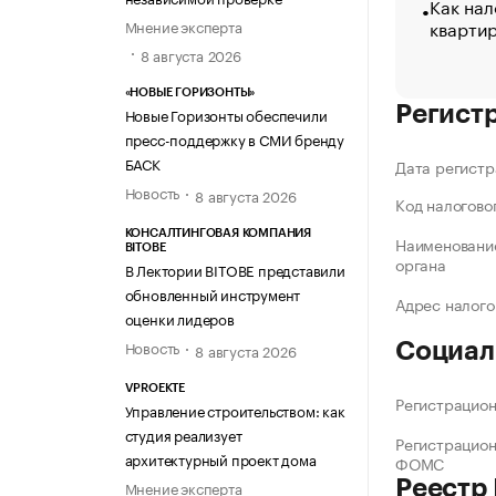
Как нал
кварти
Мнение эксперта
8 августа 2026
«НОВЫЕ ГОРИЗОНТЫ»
Регист
Новые Горизонты обеспечили
пресс-поддержку в СМИ бренду
БАСК
Дата регистр
Новость
8 августа 2026
Код налогово
КОНСАЛТИНГОВАЯ КОМПАНИЯ
Наименование
BITOBE
органа
В Лектории BITOBE представили
обновленный инструмент
Адрес налого
оценки лидеров
Новость
Социал
8 августа 2026
VPROEKTE
Регистрацио
Управление строительством: как
студия реализует
Регистрацио
архитектурный проект дома
ФОМС
Реестр
Мнение эксперта