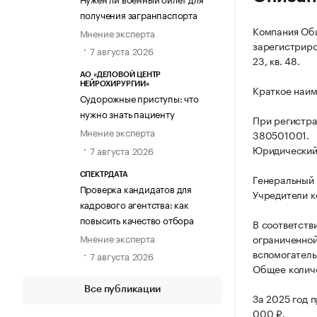
получения загранпаспорта
Компания Общ
Мнение эксперта
зарегистриров
7 августа 2026
23, кв. 48.
АО «ДЕЛОВОЙ ЦЕНТР
НЕЙРОХИРУРГИИ»
Краткое наим
Судорожные приступы: что
нужно знать пациенту
При регистр
Мнение эксперта
380501001.
Юридический а
7 августа 2026
СПЕКТРДАТА
Генеральный 
Проверка кандидатов для
Учредители к
кадрового агентства: как
повысить качество отбора
В соответств
Мнение эксперта
ограниченной
вспомогатель
7 августа 2026
Общее количе
Все публикации
За 2025 год 
000 ₽.