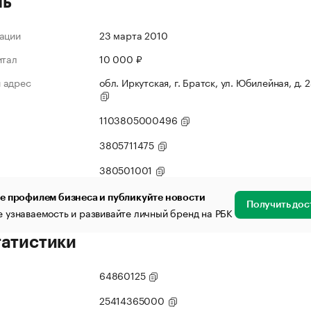
ль
ации
23 марта 2010
итал
10 000 ₽
 адрес
обл. Иркутская, г. Братск, ул. Юбилейная, д. 2
1103805000496
3805711475
380501001
е профилем бизнеса и публикуйте новости
Получить дос
 узнаваемость и развивайте личный бренд на РБК
татистики
64860125
25414365000