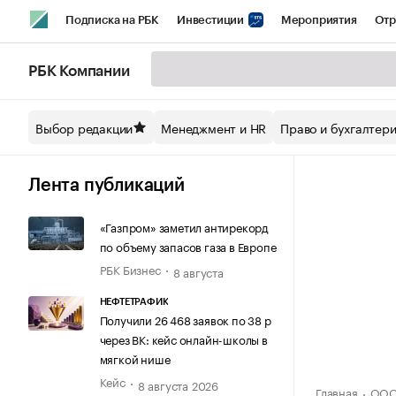
Подписка на РБК
Инвестиции
Мероприятия
Отр
Спорт
Школа управления РБК
РБК Образование
РБ
РБК Компании
Стиль
Крипто
РБК Бизнес-среда
Дискуссионный кл
Выбор редакции
Менеджмент и HR
Право и бухгалтер
Спецпроекты СПб
Конференции СПб
Спецпроекты
Технологии и медиа
Финансы
Рынок наличной валют
Лента публикаций
«Газпром» заметил антирекорд
по объему запасов газа в Европе
РБК Бизнес
8 августа
НЕФТЕТРАФИК
Получили 26 468 заявок по 38 р
через ВК: кейс онлайн-школы в
мягкой нише
Кейс
8 августа 2026
Главная
ООО 