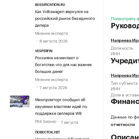
RUSSIFICATION.RU
Как Volkswagen вернулся на
российский рынок без единого
Посмотреть в
дилера
Руково
Мнение эксперта
8 августа 2026
Напреева Ир
Должность
VESPERFIN
ИНН
Россияне не мечтают о
Учреди
богатстве: что для нас важнее
больших денег
Напреева Ир
Мнение эксперта
Тип субъекта
7 августа 2026
ИНН
Доля в устав
Минпромторг сообщил об
Финан
изучении властями идей по
поддержке селлеров WB
Данные по фи
РБК Бизнес
7 августа
отчетности
ПОВЕСТОК.НЕТ
Описан
Нужен ли военный билет для