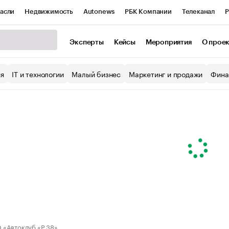
асли
Недвижимость
Autonews
РБК Компании
Телеканал
Р
К Курсы
РБК Life
Тренды
Визионеры
Национальные проекты
Эксперты
Кейсы
Мероприятия
О прое
уб
Исследования
Кредитные рейтинги
Франшизы
Газета
ия
IT и технологии
Малый бизнес
Маркетинг и продажи
Фина
Проверка контрагентов
Политика
Экономика
Бизнес
ы
«Автоклуб «Р 38»