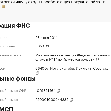
оговики ищут доходы неработающих покупателей яхт и
р
рация ФНС
ации
26 июня 2014
го органа
3850
 налогового
Межрайонная инспекция Федеральной налог
службы № 17 по Иркутской области
вой
664007, Иркутская обл, Иркутск г, Советская 
ьные фонды
нный номер СФР
1029851464
нный номер
250001000044335
 МСП