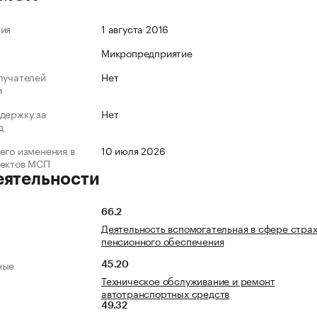
ния
1 августа 2016
Микропредприятие
лучателей
Нет
и
держку за
Нет
д
его изменения в
10 июля 2026
ъектов МСП
еятельности
66.2
Деятельность вспомогательная в сфере страх
пенсионного обеспечения
ные
45.20
Техническое обслуживание и ремонт
автотранспортных средств
49.32