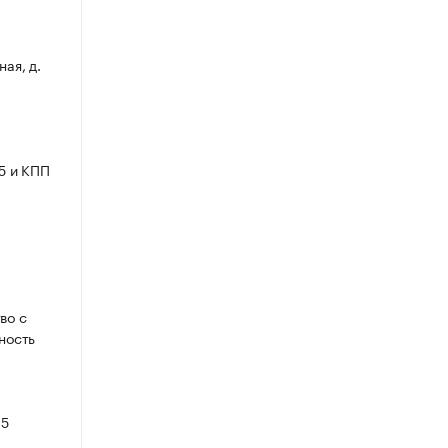
ная, д.
5 и КПП
во с
ность
05