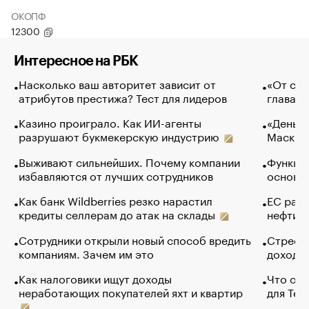
ОКОПФ
12300
Интересное на РБК
Насколько ваш авторитет зависит от
«От спо
атрибутов престижа? Тест для лидеров
глава к
Казино проиграло. Как ИИ-агенты
«Деньги
разрушают букмекерскую индустрию
Маск в 
Выживают сильнейших. Почему компании
Функции
избавляются от лучших сотрудников
основ э
Как банк Wildberries резко нарастил
ЕС раз
кредиты селлерам до атак на склады
нефти —
Сотрудники открыли новый способ вредить
Стресс 
компаниям. Зачем им это
доходов
Как налоговики ищут доходы
Что обв
неработающих покупателей яхт и квартир
для Tel