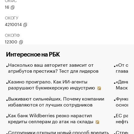
ОКФС
16
ОКОГУ
4210014
ОКОПФ
12300
Интересное на РБК
Насколько ваш авторитет зависит от
«От спо
атрибутов престижа? Тест для лидеров
глава к
Казино проиграло. Как ИИ-агенты
«Деньги
разрушают букмекерскую индустрию
Маск в 
Выживают сильнейших. Почему компании
Функции
избавляются от лучших сотрудников
основ э
Как банк Wildberries резко нарастил
ЕС раз
кредиты селлерам до атак на склады
нефти —
Сотрудники открыли новый способ вредить
Стресс 