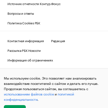
Источник отчетности Контур.Фокус
Вопросы и ответы
Политика Cookies РБК
Контактная информация
Редакция
Рассылка РБК Новости
Информация об ограничениях
Правовая информация
О соблюдении авторских прав
Мы используем cookie. Это позволяет нам анализировать
© АО «РОСБИЗНЕСКОНСАЛТИНГ»,
1995–2026.
Сообщения
и материалы информационного агентства «РБК»
взаимодействие посетителей с сайтом и делать его лучше.
(зарегистрировано Федеральной службой по надзору в сфере
Продолжая пользоваться сайтом, вы соглашаетесь с
связи, информационных технологий и массовых
использованием файлов cookie
и
политикой
коммуникаций (Роскомнадзор) 09.12.2015 за номером ИА
№ФС77-63848) сопровождаются пометкой «РБК». Отдельные
конфиденциальности
.
публикации могут содержать информацию,
не предназначенную для пользователей