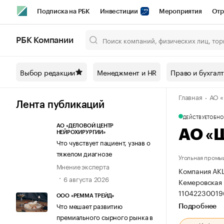
Подписка на РБК
Инвестиции
Мероприятия
Отр
Спорт
Школа управления РБК
РБК Образование
РБ
РБК Компании
Город
Стиль
Крипто
РБК Бизнес-среда
Дискусси
Выбор редакции
Менеджмент и HR
Право и бухгал
Спецпроекты СПб
Конференции СПб
Спецпроекты
Главная
АО 
Технологии и медиа
Финансы
Рынок наличной валют
Лента публикаций
ДЕЙСТВУЕТ
ОБНОВ
АО «ДЕЛОВОЙ ЦЕНТР
АО «
НЕЙРОХИРУРГИИ»
Что чувствует пациент, узнав о
тяжелом диагнозе
Угольная пром
Мнение эксперта
Компания АК
6 августа 2026
Кемеровская о
11042230019
ООО «РЕММА ТРЕЙД»
Что мешает развитию
Подробнее
премиального сырного рынка в