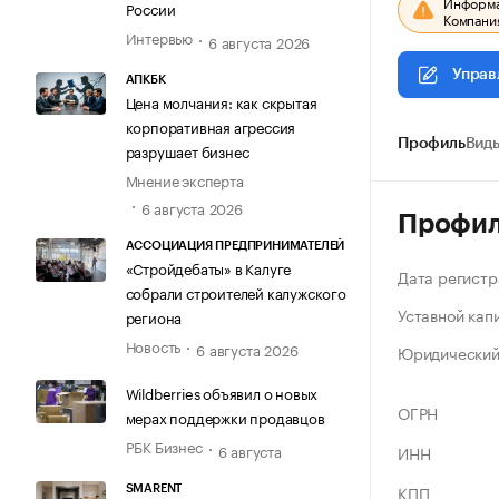
Информац
России
Компания
Интервью
6 августа 2026
Управ
АПКБК
Цена молчания: как скрытая
корпоративная агрессия
Профиль
Виды
разрушает бизнес
Мнение эксперта
6 августа 2026
Профи
АССОЦИАЦИЯ ПРЕДПРИНИМАТЕЛЕЙ
«Стройдебаты» в Калуге
Дата регистр
собрали строителей калужского
Уставной кап
региона
Новость
6 августа 2026
Юридический
Wildberries объявил о новых
ОГРН
мерах поддержки продавцов
РБК Бизнес
6 августа
ИНН
КПП
SMARENT