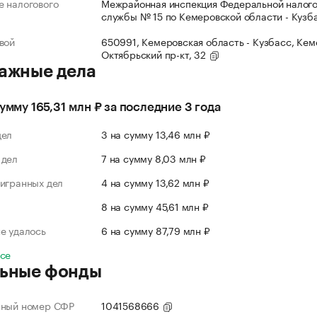
 налогового
Межрайонная инспекция Федеральной налог
службы № 15 по Кемеровской области - Кузб
вой
650991, Кемеровская область - Кузбасс, Кеме
Октябрьский пр-кт, 32
ажные дела
сумму 165,31 млн ₽ за последние 3 года
дел
3 на сумму 13,46 млн ₽
 дел
7 на сумму 8,03 млн ₽
игранных дел
4 на сумму 13,62 млн ₽
л
8 на сумму 45,61 млн ₽
е удалось
6 на сумму 87,79 млн ₽
все
ьные фонды
нный номер СФР
1041568666