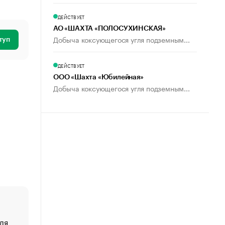
ДЕЙСТВУЕТ
АО «ШАХТА «ПОЛОСУХИНСКАЯ»
Добыча коксующегося угля подземным...
туп
ДЕЙСТВУЕТ
ООО «Шахта «Юбилейная»
Добыча коксующегося угля подземным...
ля
«От спорта тело стареет иначе». Как живет глава ко