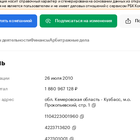
ия носит справочный характер и сгенерирована на основании данных из откр
 не является пользователем и не имеет деловых отношений с сервисом РБК Ко
Подписаться на изменения
П
лять компанией
 деятельности
Финансы
Арбитражные дела
ль
ации
26 июля 2010
итал
1 880 967 128 ₽
 адрес
обл. Кемеровская область - Кузбасс, м.о.
Прокопьевский, стр. 1
1104223001960
4223713620
422301001