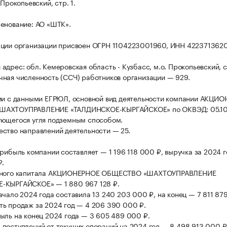
 Прокопьевский, стр. 1.
енование: АО «ШТК».
ации организации присвоен ОГРН 1104223001960, ИНН 422371362
дрес: обл. Кемеровская область - Кузбасс, м.о. Прокопьевский, ст
ная численность (ССЧ) работников организации — 929.
ии с данными ЕГРЮЛ, основной вид деятельности компании АКЦИ
АХТОУПРАВЛЕНИЕ «ТАЛДИНСКОЕ-КЫРГАЙСКОЕ» по ОКВЭД: 05.10
ющегося угля подземным способом.
ство направлений деятельности — 25.
прибыль компании составляет — 1 196 118 000 ₽, выручка за 2024 г
₽.
вного капитала АКЦИОНЕРНОЕ ОБЩЕСТВО «ШАХТОУПРАВЛЕНИЕ
-КЫРГАЙСКОЕ» — 1 880 967 128 ₽.
ачало 2024 года составила 13 240 203 000 ₽, на конец — 7 811 87
ь продаж за 2024 год — 4 206 390 000 ₽.
ыль на конец 2024 года — 3 605 489 000 ₽.
поступлений от текущих операций на 2024 год — 8 498 913 000 ₽