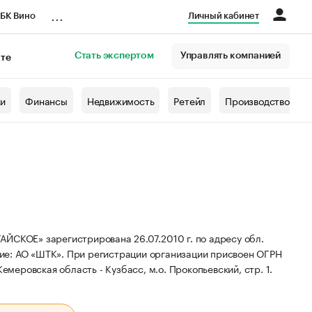
...
БК Вино
Личный кабинет
Стать экспертом
Управлять компанией
кте
азета
жи
Финансы
Недвижимость
Ретейл
Производство
Е» зарегистрирована 26.07.2010 г. по адресу обл.
ие: АО «ШТК».
При регистрации организации присвоен ОГРН
емеровская область - Кузбасс, м.о. Прокопьевский, стр. 1.