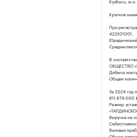
Кузбасс, м.о.
Краткое наим
При регистр
422301001.
Юридический а
Среднесписоч
В соответств
ОБЩЕСТВО «Ш
Добыча коксу
Общее количе
За 2024 год 
811 879 000 
Размер уста
«ТАЛДИНСКОЕ
Выручка на н
Себестоимост
Валовая приб
Общая сумма 