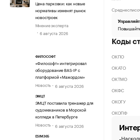
Цена парковки: как новые
Среднесписо
нормативы изменят рынок
новостроек
Управляйт
Мнение эксперта
Повышайте
6 августа 2026
Коды с
ОКПО
ФИЛОСОФТ
«Философт» интегрировал
ОКАТО
оборудование BAS-IP с
платформой «Мажордом»
ОКТМО
Новость
6 августа 2026
ОКФС
ЭМЦТ
ОКОГУ
ЭМЦТ поставила тренажер для
судомехаников в Морской
ОКОПФ
колледж в Петербурге
Новость
6 августа 2026
Интер
Насколь
ESIM365