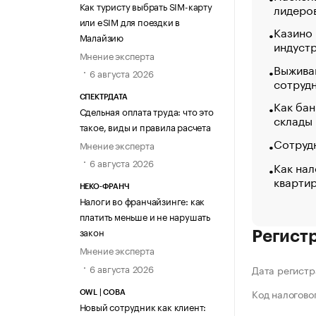
Как туристу выбрать SIM-карту
лидеро
или eSIM для поездки в
Казино
Малайзию
индуст
Мнение эксперта
Выжива
6 августа 2026
сотруд
СПЕКТРДАТА
Как бан
Сдельная оплата труда: что это
склады
такое, виды и правила расчета
Сотрудн
Мнение эксперта
6 августа 2026
Как нал
кварти
НЕКО-ФРАНЧ
Налоги во франчайзинге: как
платить меньше и не нарушать
закон
Регист
Мнение эксперта
6 августа 2026
Дата регистр
Код налогово
OWL | СОВА
Новый сотрудник как клиент: