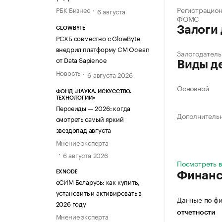
Регистрацио
РБК Бизнес
6 августа
ФОМС
Залоги
GLOWBYTE
РСХБ совместно с GlowByte
внедрил платформу CM Ocean
Залогодатель
от Data Sapience
Виды д
Новость
6 августа 2026
Основной
ФОНД «НАУКА. ИСКУССТВО.
ТЕХНОЛОГИИ»
Персеиды — 2026: когда
Дополнитель
смотреть самый яркий
звездопад августа
Мнение эксперта
6 августа 2026
Посмотреть в
EXNODE
Финан
еСИМ Беларусь: как купить,
установить и активировать в
Данные по фи
2026 году
отчетности
Мнение эксперта