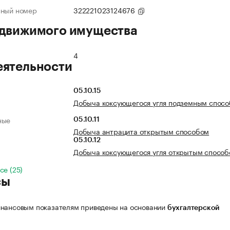
нный номер
322221023124676
 движимого имущества
4
еятельности
05.10.15
Добыча коксующегося угля подземным спос
ные
05.10.11
Добыча антрацита открытым способом
05.10.12
Добыча коксующегося угля открытым спосо
се (25)
сы
нансовым показателям приведены на основании
бухгалтерской