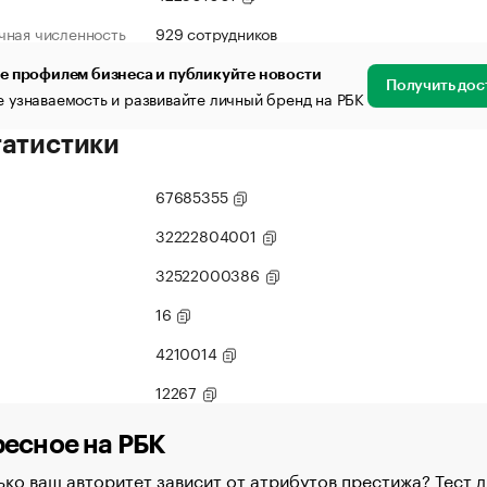
чная численность
929 сотрудников
е профилем бизнеса и публикуйте новости
Получить дос
 узнаваемость и развивайте личный бренд на РБК
татистики
67685355
32222804001
32522000386
16
4210014
12267
есное на РБК
ко ваш авторитет зависит от атрибутов престижа? Тест д