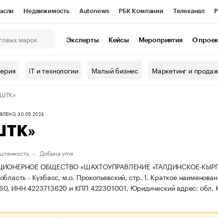
асли
Недвижимость
Autonews
РБК Компании
Телеканал
Р
К Курсы
РБК Life
Тренды
Визионеры
Национальные проекты
Эксперты
Кейсы
Мероприятия
О прое
онный клуб
Исследования
Кредитные рейтинги
Франшизы
Г
терия
IT и технологии
Малый бизнес
Маркетинг и прода
Проверка контрагентов
Политика
Экономика
Бизнес
«ШТК»
ы
ЛЕНО, 30.05.2024
ШТК»
ышленность
Добыча угля
ЦИОНЕРНОЕ ОБЩЕСТВО «ШАХТОУПРАВЛЕНИЕ «ТАЛДИНСКОЕ-КЫРГАЙСКО
бласть - Кузбасс, м.о. Прокопьевский, стр. 1.
Краткое наименован
60, ИНН 4223713620 и КПП 422301001.
Юридический адрес: обл. К