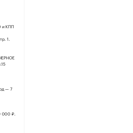
0 и КПП
р. 1.
ОНЕРНОЕ
.15
од — 7
9 000 ₽.
.