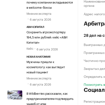
Наименование
почему компании вкладываются
органа
в welcome-боксы
Мнение эксперта
Адрес налого
6 августа 2026
Арбитр
АВИ КЭПИТАЛ
Сохранить агроэкспортеру
28 дел на 
194,5 млн рублей: кейс «АВИ
Кэпитал»
Выигранных 
Кейс
6 августа 2026
Проигранных
НОВАЯ АНАТОМИЯ
Частично про
Мужчины пришли к
косметологу: как выглядит
Закрытых де
новый пациент
Определить н
Мнение эксперта
6 августа 2026
Посмотреть 
Социал
В Wildberries рассказали, как
предпринимателям подтвердить
Регистрацио
ущерб от атак