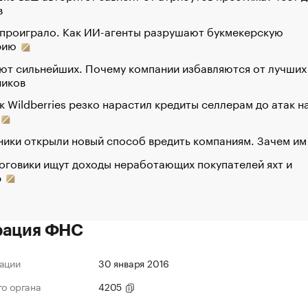
в
 проиграло. Как ИИ-агенты разрушают букмекерскую
рию
ют сильнейших. Почему компании избавляются от лучших
ников
к Wildberries резко нарастил кредиты селлерам до атак н
ики открыли новый способ вредить компаниям. Зачем им
оговики ищут доходы неработающих покупателей яхт и
р
рация ФНС
ации
30 января 2016
го органа
4205