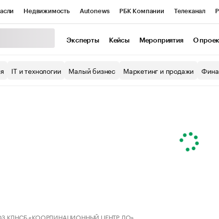
асли
Недвижимость
Autonews
РБК Компании
Телеканал
Р
К Курсы
РБК Life
Тренды
Визионеры
Национальные проекты
Эксперты
Кейсы
Мероприятия
О прое
уб
Исследования
Кредитные рейтинги
Франшизы
Газета
ия
IT и технологии
Малый бизнес
Маркетинг и продажи
Фина
Проверка контрагентов
Политика
Экономика
Бизнес
ы
З КДНСБ «КООРДИНАЦИОННЫЙ ЦЕНТР ЛО»