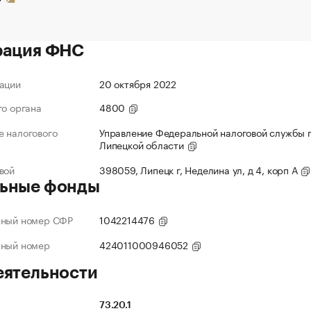
рация ФНС
ации
20 октября 2022
го органа
4800
 налогового
Управление Федеральной налоговой службы 
Липецкой области
вой
398059, Липецк г, Неделина ул, д 4, корп А
ьные фонды
нный номер СФР
1042214476
нный номер
424011000946052
еятельности
73.20.1