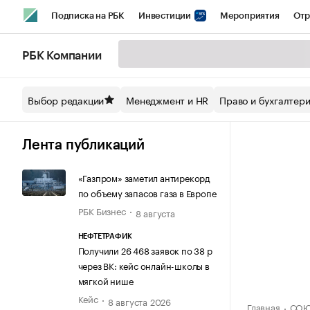
Подписка на РБК
Инвестиции
Мероприятия
Отр
Спорт
Школа управления РБК
РБК Образование
РБ
РБК Компании
Стиль
Крипто
РБК Бизнес-среда
Дискуссионный кл
Выбор редакции
Менеджмент и HR
Право и бухгалтер
Спецпроекты СПб
Конференции СПб
Спецпроекты
Технологии и медиа
Финансы
Рынок наличной валют
Лента публикаций
«Газпром» заметил антирекорд
по объему запасов газа в Европе
РБК Бизнес
8 августа
НЕФТЕТРАФИК
Получили 26 468 заявок по 38 р
через ВК: кейс онлайн-школы в
мягкой нише
Кейс
8 августа 2026
Главная
СОЮ