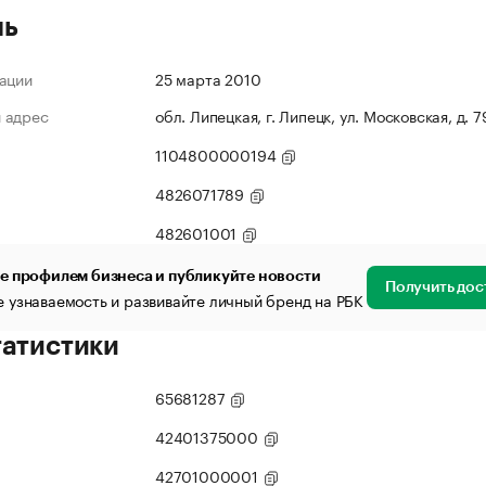
ль
ации
25 марта 2010
 адрес
обл. Липецкая, г. Липецк, ул. Московская, д. 79
1104800000194
4826071789
482601001
е профилем бизнеса и публикуйте новости
Получить дос
 узнаваемость и развивайте личный бренд на РБК
татистики
65681287
42401375000
42701000001