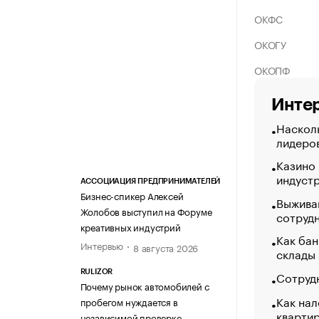
ОКФС
ОКОГУ
ОКОПФ
Интер
Насколь
лидеро
Казино
индуст
АССОЦИАЦИЯ ПРЕДПРИНИМАТЕЛЕЙ
Бизнес-спикер Алексей
Выжива
Жолобов выступил на Форуме
сотруд
креативных индустрий
Как бан
Интервью
8 августа 2026
склады
Сотрудн
RULIZOR
Почему рынок автомобилей с
Как нал
пробегом нуждается в
кварти
независимой проверке