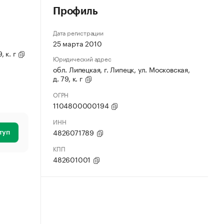
Профиль
Дата регистрации
25 марта 2010
, к. г
Юридический адрес
обл. Липецкая, г. Липецк, ул. Московская,
д. 79, к. г
ОГРН
1104800000194
ИНН
4826071789
туп
КПП
482601001