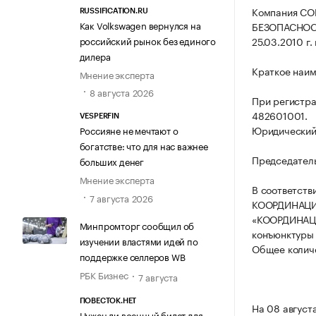
Компания С
RUSSIFICATION.RU
Как Volkswagen вернулся на
БЕЗОПАСНОС
российский рынок без единого
25.03.2010 г. 
дилера
Краткое наи
Мнение эксперта
8 августа 2026
При регистр
482601001.
VESPERFIN
Юридический а
Россияне не мечтают о
богатстве: что для нас важнее
Председатель
больших денег
Мнение эксперта
В соответств
7 августа 2026
КООРДИНАЦИ
«КООРДИНАЦИ
Минпромторг сообщил об
конъюнктуры 
изучении властями идей по
Общее количе
поддержке селлеров WB
РБК Бизнес
7 августа
ПОВЕСТОК.НЕТ
На 08 август
Нужен ли военный билет для