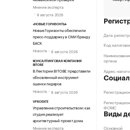
Мнение эксперта
8 августа 2026
Регист
«НОВЫЕ ГОРИЗОНТЫ»
Новые Горизонты обеспечили
Дата регистр
пресс-поддержку в СМИ бренду
БАСК
Код налогово
Новость
8 августа 2026
Наименование
органа
КОНСАЛТИНГОВАЯ КОМПАНИЯ
BITOBE
В Лектории BITOBE представили
Адрес налого
обновленный инструмент
Социал
оценки лидеров
Новость
Регистрацио
8 августа 2026
Регистрацио
VPROEKTE
ФОМС
Управление строительством: как
Виды д
студия реализует
архитектурный проект дома
Основной
Мнение эксперта