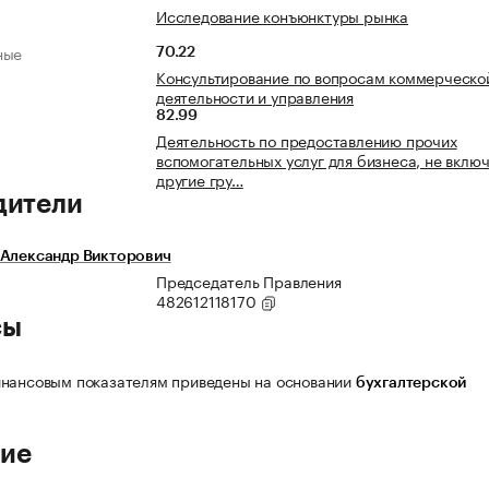
Исследование конъюнктуры рынка
ные
70.22
Консультирование по вопросам коммерческо
деятельности и управления
82.99
Деятельность по предоставлению прочих
вспомогательных услуг для бизнеса, не включ
другие гру…
дители
 Александр Викторович
Председатель Правления
482612118170
сы
нансовым показателям приведены на основании
бухгалтерской
ие