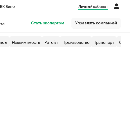
БК Вино
Личный кабинет
Город
Стать экспертом
Управлять компанией
кте
нсы
Недвижимость
Ретейл
Производство
Транспорт
Образ