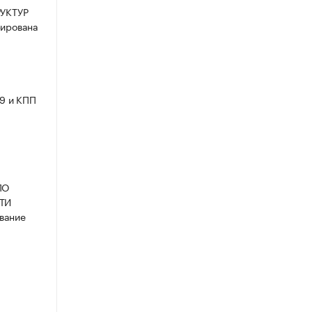
УКТУР
ирована
9 и КПП
ПО
ТИ
вание