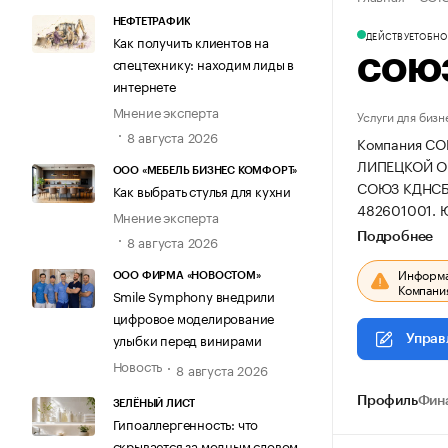
НЕФТЕТРАФИК
ДЕЙСТВУЕТ
ОБНОВ
Как получить клиентов на
спецтехнику: находим лиды в
СОЮЗ
интернете
Мнение эксперта
Услуги для бизн
8 августа 2026
Компания С
ЛИПЕЦКОЙ ОБЛА
ООО «МЕБЕЛЬ БИЗНЕС КОМФОРТ»
СОЮЗ КДНСБ
Как выбрать стулья для кухни
482601001.
Ю
Мнение эксперта
Подробнее
8 августа 2026
Информац
ООО ФИРМА «НОВОСТОМ»
Компания
Smile Symphony внедрили
цифровое моделирование
улыбки перед винирами
Управ
Новость
8 августа 2026
Профиль
Фин
ЗЕЛЁНЫЙ ЛИСТ
Гипоаллергенность: что
скрывается за модным словом