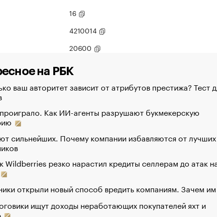
16
4210014
20600
есное на РБК
ко ваш авторитет зависит от атрибутов престижа? Тест д
в
 проиграло. Как ИИ-агенты разрушают букмекерскую
рию
ют сильнейших. Почему компании избавляются от лучших
ников
к Wildberries резко нарастил кредиты селлерам до атак н
ики открыли новый способ вредить компаниям. Зачем им
оговики ищут доходы неработающих покупателей яхт и
р