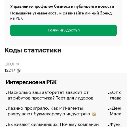
Управляйте профилем бизнеса и публикуйте новости
Повышайте узнаваемость и развивайте личный бренд
на РБК
Получить доступ
Коды статистики
ОКОПФ
12247
Интересное на РБК
Насколько ваш авторитет зависит от
«От спо
атрибутов престижа? Тест для лидеров
глава к
Казино проиграло. Как ИИ-агенты
«Деньги
разрушают букмекерскую индустрию
Маск в 
Выживают сильнейших. Почему компании
Функции