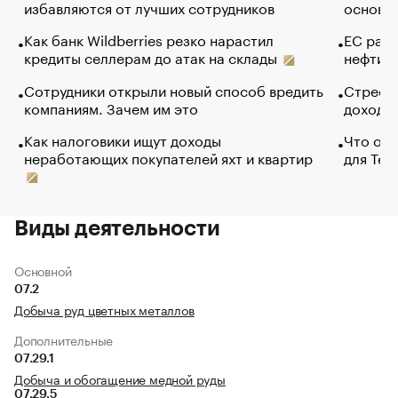
избавляются от лучших сотрудников
основ э
Как банк Wildberries резко нарастил
ЕС раз
кредиты селлерам до атак на склады
нефти —
Сотрудники открыли новый способ вредить
Стресс 
компаниям. Зачем им это
доходов
Как налоговики ищут доходы
Что обв
неработающих покупателей яхт и квартир
для Tel
Виды деятельности
Основной
07.2
Добыча руд цветных металлов
Дополнительные
07.29.1
Добыча и обогащение медной руды
07.29.5