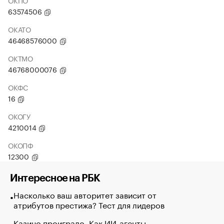
ОКПО
63574506
ОКАТО
46468576000
ОКТМО
46768000076
ОКФС
16
ОКОГУ
4210014
ОКОПФ
12300
Интересное на РБК
Насколько ваш авторитет зависит от
атрибутов престижа? Тест для лидеров
Казино проиграло. Как ИИ-агенты