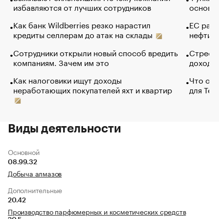
избавляются от лучших сотрудников
основ э
Как банк Wildberries резко нарастил
ЕС раз
кредиты селлерам до атак на склады
нефти —
Сотрудники открыли новый способ вредить
Стресс 
компаниям. Зачем им это
доходов
Как налоговики ищут доходы
Что обв
неработающих покупателей яхт и квартир
для Tel
Виды деятельности
Основной
08.99.32
Добыча алмазов
Дополнительные
20.42
Производство парфюмерных и косметических средств