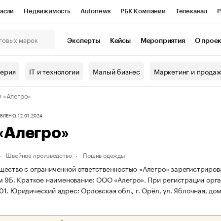
асли
Недвижимость
Autonews
РБК Компании
Телеканал
Р
К Курсы
РБК Life
Тренды
Визионеры
Национальные проекты
Эксперты
Кейсы
Мероприятия
О прое
онный клуб
Исследования
Кредитные рейтинги
Франшизы
Г
терия
IT и технологии
Малый бизнес
Маркетинг и прода
Проверка контрагентов
Политика
Экономика
Бизнес
 «Алегро»
ы
ЛЕНО, 12.01.2024
«Алегро»
Швейное производство
Пошив одежды
ество с ограниченной ответственностью «Алегро» зарегистрирована 
м 9Б.
Краткое наименование: ООО «Алегро».
При регистрации орга
01.
Юридический адрес: Орловская обл., г. Орёл, ул. Яблочная, дом