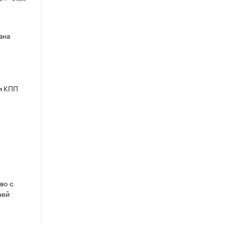
ана
и КПП
во с
ней