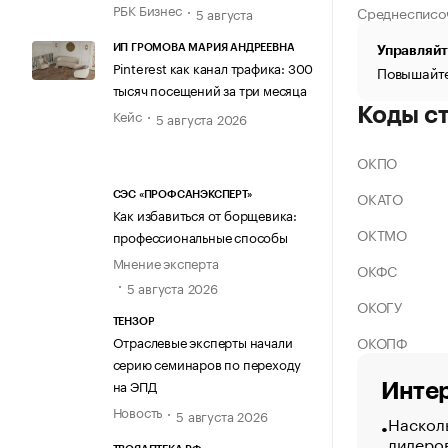
РБК Бизнес
Среднесписо
5 августа
ИП ГРОМОВА МАРИЯ АНДРЕЕВНА
Управляйт
Pinterest как канал трафика: 300
Повышайте
тысяч посещений за три месяца
Коды с
Кейс
5 августа 2026
ОКПО
ОКАТО
СЭС «ПРОФСАНЭКСПЕРТ»
Как избавиться от борщевика:
ОКТМО
профессиональные способы
Мнение эксперта
ОКФС
5 августа 2026
ОКОГУ
ТЕНЗОР
ОКОПФ
Отраслевые эксперты начали
серию семинаров по переходу
на ЭПД
Интер
Новость
5 августа 2026
Насколь
лидеро