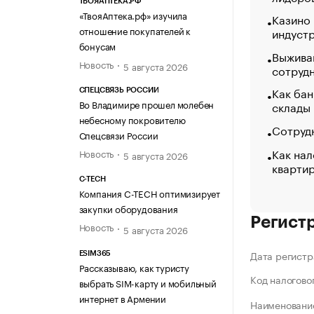
ТВОЯАПТЕКА.РФ
«ТвояАптека.рф» изучила
Казино
отношение покупателей к
индуст
бонусам
Выжива
Новость
5 августа 2026
сотруд
Как бан
СПЕЦСВЯЗЬ РОССИИ
Во Владимире прошел молебен
склады
небесному покровителю
Сотрудн
Спецсвязи России
Как нал
Новость
5 августа 2026
кварти
C-TECH
Компания C-TECH оптимизирует
закупки оборудования
Регист
Новость
5 августа 2026
Дата регистр
ESIM365
Рассказываю, как туристу
Код налогово
выбрать SIM-карту и мобильный
интернет в Армении
Наименование