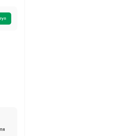
туп
ля
«От спорта тело стареет иначе». Как живет глава ко
создавшей GTA