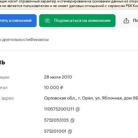
ия носит справочный характер и сгенерирована на основании данных из откр
 не является пользователем и не имеет деловых отношений с сервисом РБК Ко
Подписаться на изменения
П
лять компанией
 деятельности
Финансы
ль
ации
28 июля 2010
итал
10 000 ₽
 адрес
Орловская обл., г. Орёл, ул. Яблочная, дом 9
1105752001211
5752053135
575201001