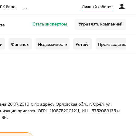
...
БК Вино
Личный кабинет
Стать экспертом
Управлять компанией
кте
азета
жи
Финансы
Недвижимость
Ретейл
Производство
28.07.2010 г. по адресу Орловская обл., г. Орёл, ул.
низации присвоен ОГРН 1105752001211, ИНН 5752053135 и
 9Б.