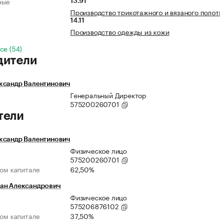
ные
13.91
Производство трикотажного и вязаного полот
14.11
Производство одежды из кожи
се (54)
дители
ксандр Валентинович
Генеральный Директор
575200260701
тели
ксандр Валентинович
Физическое лицо
575200260701
ном капитале
62,50%
ан Александрович
Физическое лицо
575206876102
ном капитале
37,50%