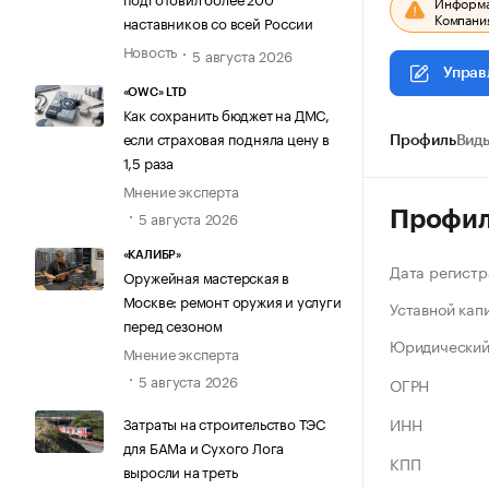
Информац
Компания
наставников со всей России
Новость
5 августа 2026
Управ
«OWC» LTD
Как сохранить бюджет на ДМС,
если страховая подняла цену в
Профиль
Виды
1,5 раза
Мнение эксперта
Профи
5 августа 2026
«КАЛИБР»
Дата регистр
Оружейная мастерская в
Москве: ремонт оружия и услуги
Уставной кап
перед сезоном
Юридический
Мнение эксперта
5 августа 2026
ОГРН
ИНН
Затраты на строительство ТЭС
для БАМа и Сухого Лога
КПП
выросли на треть