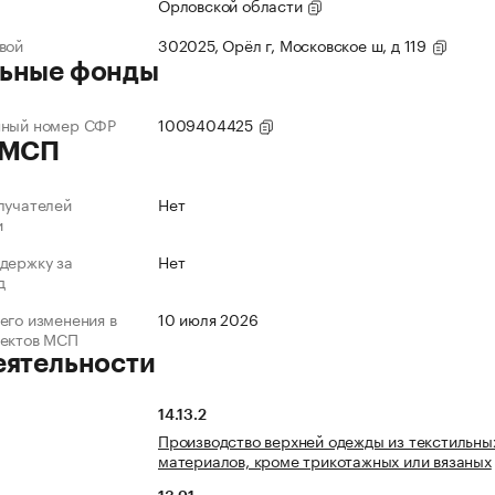
Орловской области
вой
302025, Орёл г, Московское ш, д 119
ьные фонды
нный номер СФР
1009404425
 МСП
лучателей
Нет
и
держку за
Нет
д
его изменения в
10 июля 2026
ъектов МСП
еятельности
14.13.2
Производство верхней одежды из текстильны
материалов, кроме трикотажных или вязаных