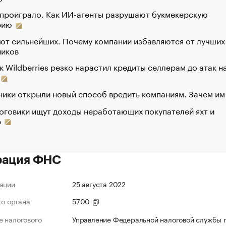
 проиграло. Как ИИ-агенты разрушают букмекерскую
рию
ют сильнейших. Почему компании избавляются от лучших
ников
к Wildberries резко нарастил кредиты селлерам до атак н
ики открыли новый способ вредить компаниям. Зачем им
оговики ищут доходы неработающих покупателей яхт и
р
рация ФНС
ации
25 августа 2022
го органа
5700
 налогового
Управление Федеральной налоговой службы 