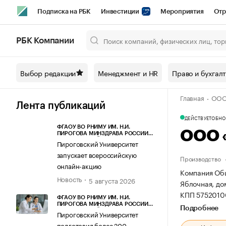
Подписка на РБК
Инвестиции
Мероприятия
Отр
Спорт
Школа управления РБК
РБК Образование
РБ
РБК Компании
Город
Стиль
Крипто
РБК Бизнес-среда
Дискусси
Выбор редакции
Менеджмент и HR
Право и бухгал
Спецпроекты СПб
Конференции СПб
Спецпроекты
Главная
ООО
Технологии и медиа
Финансы
Рынок наличной валют
Лента публикаций
ДЕЙСТВУЕТ
ОБНОВ
ФГАОУ ВО РНИМУ ИМ. Н.И.
ООО 
ПИРОГОВА МИНЗДРАВА РОССИИ
(ПИРОГОВСКИЙ УНИВЕРСИТЕТ)
Пироговский Университет
запускает всероссийскую
Производство
онлайн-акцию
Компания Общ
Новость
5 августа 2026
Яблочная, до
КПП 5752010
ФГАОУ ВО РНИМУ ИМ. Н.И.
ПИРОГОВА МИНЗДРАВА РОССИИ
Подробнее
(ПИРОГОВСКИЙ УНИВЕРСИТЕТ)
Пироговский Университет
подготовил более 200