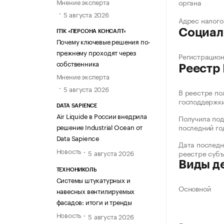
Мнение эксперта
органа
5 августа 2026
Адрес налого
Социал
ГПК «ПЕРСОНА КОНСАЛТ»
Почему ключевые решения по-
прежнему проходят через
Регистрацио
собственника
Реестр
Мнение эксперта
5 августа 2026
В реестре по
господдержк
DATA SAPIENCE
Air Liquide в России внедрила
Получила под
последний го
решение Industrial Ocean от
Data Sapience
Дата последн
Новость
5 августа 2026
реестре суб
Виды д
ТЕХНОНИКОЛЬ
Системы штукатурных и
Основной
навесных вентилируемых
фасадов: итоги и тренды
Новость
5 августа 2026