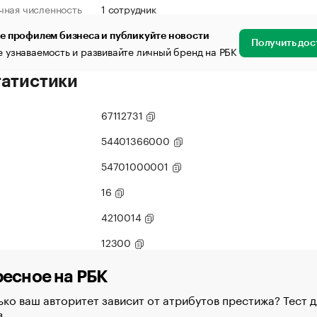
чная численность
1 сотрудник
е профилем бизнеса и публикуйте новости
Получить дос
 узнаваемость и развивайте личный бренд на РБК
татистики
67112731
54401366000
54701000001
16
4210014
12300
есное на РБК
ко ваш авторитет зависит от атрибутов престижа? Тест д
в