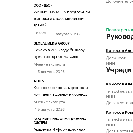
Дополнитель
ООО «ДБО»
Ученые НИУ МГСУ предложили
технологию восстановления
зданий
Посмотреть в
Новость
5 августа 2026
Руково
GLOBAL MEDIA GROUP
Почему в 2026 году бизнесу
Конюхов Але
нужен интернет-магазин
Должность
ИНН
Мнение эксперта
Учреди
5 августа 2026
.REDEV
Конюхов Але
Как конвертировать ценности
Тип субъекта
компании в доверие к бренду
ИНН
Мнение эксперта
Доля в устав
5 августа 2026
Конюхов Ром
Тип субъекта
АКАДЕМИЯ ИНФОРМАЦИОННЫХ
СИСТЕМ
ИНН
Академия Информационных
Доля в устав