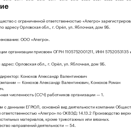
ие
ество с ограниченной ответственностью «Алегро» зарегистриров
 по адресу Орловская обл., г. Орёл, ул. Яблочная, дом 9Б.
енование: ООО «Алегро».
ции организации присвоен ОГРН 1105752001211, ИНН 5752053135 
дрес: Орловская обл., г. Орёл, ул. Яблочная, дом 9Б.
директор: Конюхов Александр Валентинович
омпании — Конюхов Александр Валентинович, Конюхов Роман
ч.
ная численность (ССЧ) работников организации — 1.
ии с данными ЕГРЮЛ, основной вид деятельности компании Общест
 ответственностью «Алегро» по ОКВЭД: 14.13.2 Производство верх
кстильных материалов, кроме трикотажных или вязаных.
ство направлений деятельности — 54.