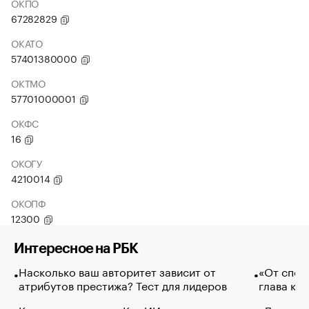
ОКПО
67282829
ОКАТО
57401380000
ОКТМО
57701000001
ОКФС
16
ОКОГУ
4210014
ОКОПФ
12300
Интересное на РБК
Насколько ваш авторитет зависит от
«От спор
атрибутов престижа? Тест для лидеров
глава ко