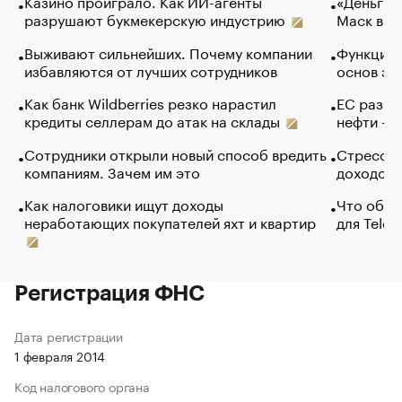
Казино проиграло. Как ИИ-агенты
«Деньги б
разрушают букмекерскую индустрию
Маск в и
Выживают сильнейших. Почему компании
Функции 
избавляются от лучших сотрудников
основ эф
Как банк Wildberries резко нарастил
ЕС разре
кредиты селлерам до атак на склады
нефти — 
Сотрудники открыли новый способ вредить
Стресс о
компаниям. Зачем им это
доходов 
Как налоговики ищут доходы
Что обви
неработающих покупателей яхт и квартир
для Tele
Регистрация ФНС
Дата регистрации
1 февраля 2014
Код налогового органа