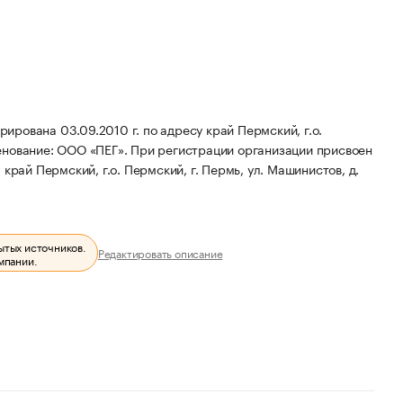
рована 03.09.2010 г. по адресу край Пермский, г.о.
енование: ООО «ПЕГ».
При регистрации организации присвоен
край Пермский, г.о. Пермский, г. Пермь, ул. Машинистов, д.
ытых источников.
Редактировать описание
мпании.