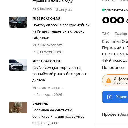
страшный день» в году
РБК Бизнес
8 августа
ДЕЙСТВУЕТ
ОБНОВ
ООО 
RUSSIFICATION.RU
Почему спрос на электромобили
из Китая смещается в сторону
ТЭК
Газифик
гибридов
Компания Общ
Мнение эксперта
Пермский, г. 
8 августа 2026
ОГРН 110590
49/9, помещ. 
RUSSIFICATION.RU
Как Volkswagen вернулся на
Подробнее
российский рынок без единого
Информац
дилера
Компания
Мнение эксперта
8 августа 2026
Управ
VESPERFIN
Россияне не мечтают о
Профиль
Виды
богатстве: что для нас важнее
больших денег