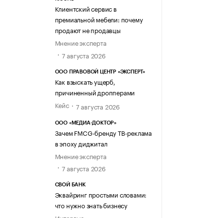
Клиентский сервис в
премиальной мебели: почему
продают не продавцы
Мнение эксперта
7 августа 2026
ООО ПРАВОВОЙ ЦЕНТР «ЭКСПЕРТ»
Как взыскать ущерб,
причиненный дропперами
Кейс
7 августа 2026
ООО «МЕДИА-ДОКТОР»
Зачем FMCG-бренду ТВ-реклама
в эпоху диджитал
Мнение эксперта
7 августа 2026
СВОЙ БАНК
Эквайринг простыми словами:
что нужно знать бизнесу
Интервью