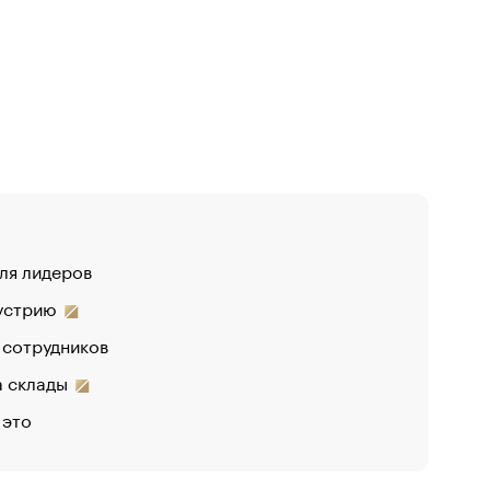
для лидеров
дустрию
 сотрудников
на склады
 это