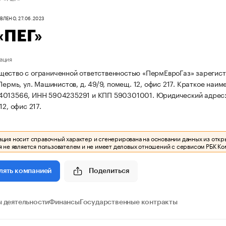
ЛЕНО, 27.06.2023
«ПЕГ»
ация
ество с ограниченной ответственностью «ПермЕвроГаз» зарегистри
Пермь, ул. Машинистов, д. 49/9, помещ. 12, офис 217.
Краткое наим
4013566, ИНН 5904235291 и КПП 590301001.
Юридический адрес: 
12, офис 217.
ия носит справочный характер и сгенерирована на основании данных из откр
 не является пользователем и не имеет деловых отношений с сервисом РБК Ко
Поделиться
лять компанией
 деятельности
Финансы
Государственные контракты