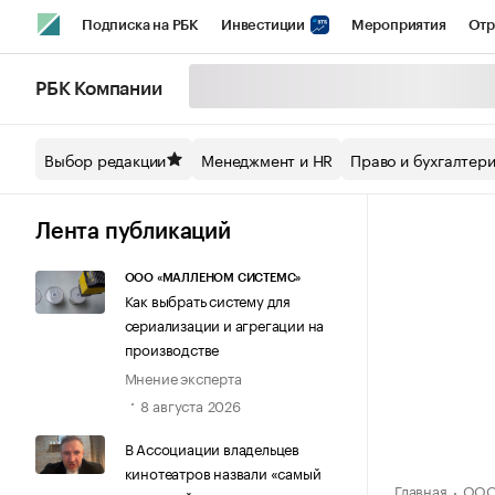
Подписка на РБК
Инвестиции
Мероприятия
Отр
Спорт
Школа управления РБК
РБК Образование
РБ
РБК Компании
Стиль
Крипто
РБК Бизнес-среда
Дискуссионный кл
Выбор редакции
Менеджмент и HR
Право и бухгалтер
Спецпроекты СПб
Конференции СПб
Спецпроекты
Технологии и медиа
Финансы
Рынок наличной валют
Лента публикаций
ООО «МАЛЛЕНОМ СИСТЕМС»
Как выбрать систему для
сериализации и агрегации на
производстве
Мнение эксперта
8 августа 2026
В Ассоциации владельцев
кинотеатров назвали «самый
Главная
ООО