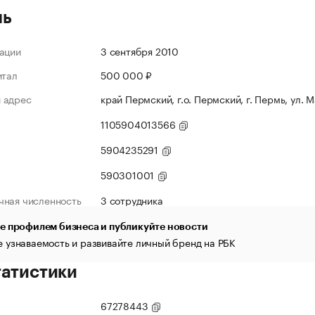
ль
ации
3 сентября 2010
итал
500 000 ₽
 адрес
край Пермский, г.о. Пермский, г. Пермь, ул. 
1105904013566
5904235291
590301001
чная численность
3 сотрудника
е профилем бизнеса и публикуйте новости
 узнаваемость и развивайте личный бренд на РБК
татистики
67278443