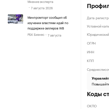
Мнение эксперта
Профи
7 августа 2026
Минпромторг сообщил об
Дата регистр
изучении властями идей по
Уставной кап
поддержке селлеров WB
Юридический
РБК Бизнес
7 августа
ОГРН
ИНН
КПП
Среднесписо
Управляйт
Повышайте
Коды с
ОКПО