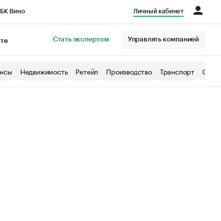
БК Вино
Личный кабинет
Город
Стать экспертом
Управлять компанией
кте
нсы
Недвижимость
Ретейл
Производство
Транспорт
Образ