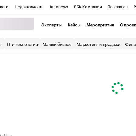
асли
Недвижимость
Autonews
РБК Компании
Телеканал
Р
К Курсы
РБК Life
Тренды
Визионеры
Национальные проекты
Эксперты
Кейсы
Мероприятия
О прое
уб
Исследования
Кредитные рейтинги
Франшизы
Газета
ия
IT и технологии
Малый бизнес
Маркетинг и продажи
Фина
Проверка контрагентов
Политика
Экономика
Бизнес
ы
 «ПЕГ»