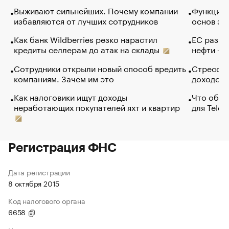
Выживают сильнейших. Почему компании
Функции 
избавляются от лучших сотрудников
основ эф
Как банк Wildberries резко нарастил
ЕС разре
кредиты селлерам до атак на склады
нефти — 
Сотрудники открыли новый способ вредить
Стресс о
компаниям. Зачем им это
доходов 
Как налоговики ищут доходы
Что обви
неработающих покупателей яхт и квартир
для Tele
Регистрация ФНС
Дата регистрации
8 октября 2015
Код налогового органа
6658