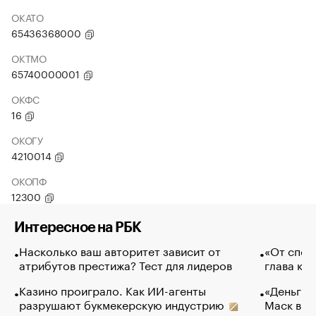
ОКАТО
65436368000
ОКТМО
65740000001
ОКФС
16
ОКОГУ
4210014
ОКОПФ
12300
Интересное на РБК
Насколько ваш авторитет зависит от
«От спор
атрибутов престижа? Тест для лидеров
глава ко
Казино проиграло. Как ИИ-агенты
«Деньги б
разрушают букмекерскую индустрию
Маск в и