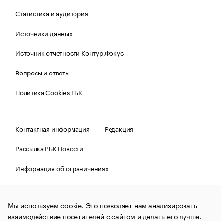
Статистика и аудитория
Источники данных
Источник отчетности Контур.Фокус
Вопросы и ответы
Политика Cookies РБК
Контактная информация
Редакция
Рассылка РБК Новости
Информация об ограничениях
Правовая информация
О соблюдении авторских прав
Мы используем cookie. Это позволяет нам анализировать
© АО «РОСБИЗНЕСКОНСАЛТИНГ»,
1995–2026.
Сообщения
и материалы информационного агентства «РБК»
взаимодействие посетителей с сайтом и делать его лучше.