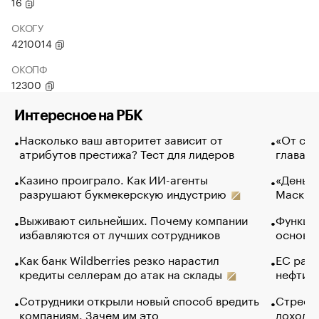
16
ОКОГУ
4210014
ОКОПФ
12300
Интересное на РБК
Насколько ваш авторитет зависит от
«От спо
атрибутов престижа? Тест для лидеров
глава к
Казино проиграло. Как ИИ-агенты
«Деньги
разрушают букмекерскую индустрию
Маск в 
Выживают сильнейших. Почему компании
Функции
избавляются от лучших сотрудников
основ э
Как банк Wildberries резко нарастил
ЕС раз
кредиты селлерам до атак на склады
нефти —
Сотрудники открыли новый способ вредить
Стресс 
компаниям. Зачем им это
доходов