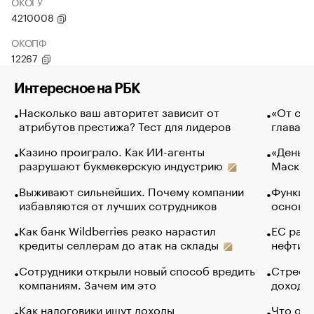
ОКОГУ
4210008
ОКОПФ
12267
Интересное на РБК
Насколько ваш авторитет зависит от
«От спо
атрибутов престижа? Тест для лидеров
глава к
Казино проиграло. Как ИИ-агенты
«Деньги
разрушают букмекерскую индустрию
Маск в 
Выживают сильнейших. Почему компании
Функции
избавляются от лучших сотрудников
основ э
Как банк Wildberries резко нарастил
ЕС раз
кредиты селлерам до атак на склады
нефти —
Сотрудники открыли новый способ вредить
Стресс 
компаниям. Зачем им это
доходов
Как налоговики ищут доходы
Что обв