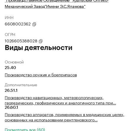
Механический Завод"Имени Э.С.Яламова"
ИНН
6608002362
ОГРН
1026605388028
Виды деятельности
Основной
25.40
Производство оружия и боеприпасов
Дополнительные
26.51.1
Производство навигационных, метеорологических,
геодезических, геофизических и аналогичного типа при…
26.60.1
Производство аппаратов, применяемых в медицинских целях,
основанных на использовании рентгеновского…
Посмотреть все (60)